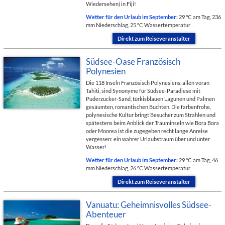
Wiedersehen) in Fiji!
Wetter für den Urlaub im September:
29 °C am Tag, 236
mm Niederschlag, 25 °C Wassertemperatur
Direkt zum Reiseveranstalter
Südsee-Oase Französisch
Polynesien
Die 118 Inseln Französisch Polynesiens, allen voran
Tahiti, sind Synonyme für Südsee-Paradiese mit
Puderzucker-Sand, türkisblauen Lagunen und Palmen
gesäumten, romantischen Buchten. Die farbenfrohe,
polynesische Kultur bringt Besucher zum Strahlen und
spätestens beim Anblick der Trauminseln wie Bora Bora
oder Moorea ist die zugegeben recht lange Anreise
vergessen: ein wahrer Urlaubstraum über und unter
Wasser!
Wetter für den Urlaub im September:
29 °C am Tag, 46
mm Niederschlag, 26 °C Wassertemperatur
Direkt zum Reiseveranstalter
Vanuatu: Geheimnisvolles Südsee-
Abenteuer