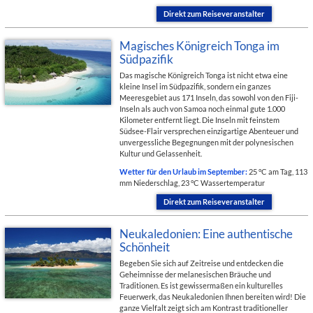
Direkt zum Reiseveranstalter
Magisches Königreich Tonga im
Südpazifik
Das magische Königreich Tonga ist nicht etwa eine
kleine Insel im Südpazifik, sondern ein ganzes
Meeresgebiet aus 171 Inseln, das sowohl von den Fiji-
Inseln als auch von Samoa noch einmal gute 1.000
Kilometer entfernt liegt. Die Inseln mit feinstem
Südsee-Flair versprechen einzigartige Abenteuer und
unvergessliche Begegnungen mit der polynesischen
Kultur und Gelassenheit.
Wetter für den Urlaub im September:
25 °C am Tag, 113
mm Niederschlag, 23 °C Wassertemperatur
Direkt zum Reiseveranstalter
Neukaledonien: Eine authentische
Schönheit
Begeben Sie sich auf Zeitreise und entdecken die
Geheimnisse der melanesischen Bräuche und
Traditionen. Es ist gewissermaßen ein kulturelles
Feuerwerk, das Neukaledonien Ihnen bereiten wird! Die
ganze Vielfalt zeigt sich am Kontrast traditioneller