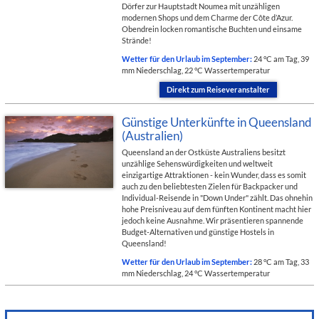
Dörfer zur Hauptstadt Noumea mit unzähligen
modernen Shops und dem Charme der Côte d’Azur.
Obendrein locken romantische Buchten und einsame
Strände!
Wetter für den Urlaub im September:
24 °C am Tag, 39
mm Niederschlag, 22 °C Wassertemperatur
Direkt zum Reiseveranstalter
Günstige Unterkünfte in Queensland
(Australien)
Queensland an der Ostküste Australiens besitzt
unzählige Sehenswürdigkeiten und weltweit
einzigartige Attraktionen - kein Wunder, dass es somit
auch zu den beliebtesten Zielen für Backpacker und
Individual-Reisende in "Down Under" zählt. Das ohnehin
hohe Preisniveau auf dem fünften Kontinent macht hier
jedoch keine Ausnahme. Wir präsentieren spannende
Budget-Alternativen und günstige Hostels in
Queensland!
Wetter für den Urlaub im September:
28 °C am Tag, 33
mm Niederschlag, 24 °C Wassertemperatur