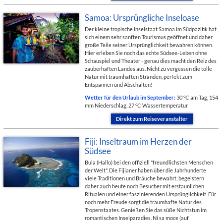
Samoa: Ursprüngliche Inseloase
Der kleine tropische Inselstaat Samoa im Südpazifik hat
sich einem sehr sanften Tourismus geöffnet und daher
große Teile seiner Ursprünglichkeit bewahren können.
Hier erleben Sie noch das echte Südsee-Leben ohne
Schauspiel und Theater - genau dies macht den Reiz des
zauberhaften Landes aus. Nicht zu vergessen die tolle
Natur mit traumhaften Stränden, perfekt zum
Entspannen und Abschalten!
Wetter für den Urlaub im September:
30 °C am Tag, 154
mm Niederschlag, 27 °C Wassertemperatur
Direkt zum Reiseveranstalter
Fiji: Inseltraum im Herzen der
Südsee
Bula (Hallo) bei den offiziell "freundlichsten Menschen
der Welt". Die Fijianer haben über die Jahrhunderte
viele Traditionen und Bräuche bewahrt, begeistern
daher auch heute noch Besucher mit erstaunlichen
Ritualen und einer faszinierenden Ursprünglichkeit. Für
noch mehr Freude sorgt die traumhafte Natur des
Tropenstaates. Genießen Sie das süße Nichtstun im
romantischen Inselparadies. Ni sa moce (auf