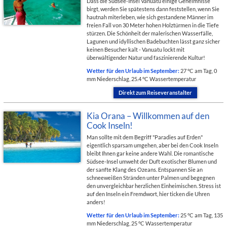
Dass die Südsee-Insel Vanuatu einige Geheimnisse
birgt, werden Sie spätestens dann feststellen, wenn Sie
hautnah miterleben, wie sich gestandene Männer im
freien Fall von 30 Meter hohen Holztürmen in die Tiefe
stürzen. Die Schönheit der malerischen Wasserfälle,
Lagunen und idyllischen Badebuchten lässt ganz sicher
keinen Besucher kalt - Vanuatu lockt mit
überwältigender Natur und faszinierende Kultur!
Wetter für den Urlaub im September:
27 °C am Tag, 0
mm Niederschlag, 25.4 °C Wassertemperatur
Direkt zum Reiseveranstalter
Kia Orana – Willkommen auf den
Cook Inseln!
Man sollte mit dem Begriff "Paradies auf Erden"
eigentlich sparsam umgehen, aber bei den Cook Inseln
bleibt Ihnen gar keine andere Wahl. Die romantische
Südsee-Insel umweht der Duft exotischer Blumen und
der sanfte Klang des Ozeans. Entspannen Sie an
schneeweißen Stränden unter Palmen und begegnen
den unvergleichbar herzlichen Einheimischen. Stress ist
auf den Inseln ein Fremdwort, hier ticken die Uhren
anders!
Wetter für den Urlaub im September:
25 °C am Tag, 135
mm Niederschlag, 25 °C Wassertemperatur