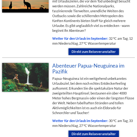
mit Urlaubszielen, die vor dem Tod unbedingt besucht
werden müssen. Zahlreiche Nationalparks,
faszinierende Tierwelten, unendliche Weiten des
Outbacks sowie die schillernden Metropolen des
fünften Kontinents bieten Stoff für gleich mehrere
Urlaube. Es gibt unglaublich viel zu entdecken - wann
beginnt Ihr Abenteuer?
Wetter für den Urlaub im September:
32 °C am Tag, 12
mm Niederschlag, 27 °C Wassertemperatur
Direkt zum Reiseveranstalter
Abenteuer Papua-Neuguinea im
Pazifik
Papua-Neuguinea ist ein weitgehend unbekanntes
Urlaubsziel, bei dem noch echtes Entdeckerfeeling
aufkommt. Erkunden Sie die spektakuläre Natur der
zweigeteilten Hauptinsel, bestaunen ein über 4000
Meter hohes Bergmassiv oder einen der längsten Flüsse
der Welt. Neben fabelhaften Stränden und tollen
Aktivmöglichkeiten ist es auch ein Eldorado für
Schnorchler und Taucher!
Wetter für den Urlaub im September:
30 °C am Tag, 33
mm Niederschlag, 27 °C Wassertemperatur
Direkt zum Reiseveranstalter