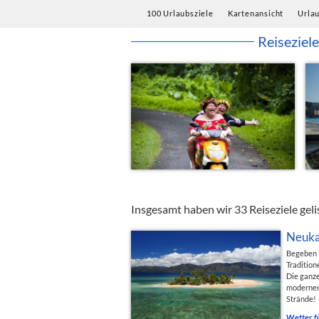
100 Urlaubsziele
Kartenansicht
Urla
Reiseziel
Insgesamt haben wir 33 Reiseziele geli
Neuka
Begeben S
Tradition
Die ganze
modernen
Strände!
Wetter f