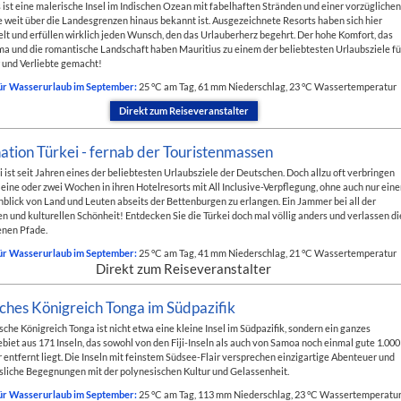
 ist eine malerische Insel im Indischen Ozean mit fabelhaften Stränden und einer vorzüglichen
e weit über die Landesgrenzen hinaus bekannt ist. Ausgezeichnete Resorts haben sich hier
lt und erfüllen wirklich jeden Wunsch, den das Urlauberherz begehrt. Der hohe Komfort, das
ma und die romantische Landschaft haben Mauritius zu einem der beliebtesten Urlaubsziele fü
 und Verliebte gemacht!
ür Wasserurlaub im September:
25 °C am Tag, 61 mm Niederschlag, 23 °C Wassertemperatur
Direkt zum Reiseveranstalter
ation Türkei - fernab der Touristenmassen
i ist seit Jahren eines der beliebtesten Urlaubsziele der Deutschen. Doch allzu oft verbringen
 eine oder zwei Wochen in ihren Hotelresorts mit All Inclusive-Verpflegung, ohne auch nur ein
nblick von Land und Leuten abseits der Bettenburgen zu erlangen. Ein Jammer bei all der
en und kulturellen Schönheit! Entdecken Sie die Türkei doch mal völlig anders und verlassen di
enen Pfade.
ür Wasserurlaub im September:
25 °C am Tag, 41 mm Niederschlag, 21 °C Wassertemperatur
Direkt zum Reiseveranstalter
ches Königreich Tonga im Südpazifik
che Königreich Tonga ist nicht etwa eine kleine Insel im Südpazifik, sondern ein ganzes
iet aus 171 Inseln, das sowohl von den Fiji-Inseln als auch von Samoa noch einmal gute 1.000
 entfernt liegt. Die Inseln mit feinstem Südsee-Flair versprechen einzigartige Abenteuer und
liche Begegnungen mit der polynesischen Kultur und Gelassenheit.
ür Wasserurlaub im September:
25 °C am Tag, 113 mm Niederschlag, 23 °C Wassertemperatu