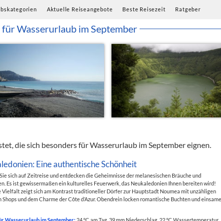
ubskategorien
Aktuelle Reiseangebote
Beste Reisezeit
Ratgeber
e für Wasserurlaub im September
stet, die sich besonders für Wasserurlaub im September eignen.
ledonien: Eine authentische Schönheit
ie sich auf Zeitreise und entdecken die Geheimnisse der melanesischen Bräuche und
en. Es ist gewissermaßen ein kulturelles Feuerwerk, das Neukaledonien Ihnen bereiten wird!
 Vielfalt zeigt sich am Kontrast traditioneller Dörfer zur Hauptstadt Noumea mit unzähligen
 Shops und dem Charme der Côte d’Azur. Obendrein locken romantische Buchten und einsam
ür Wasserurlaub im September:
24 °C am Tag, 39 mm Niederschlag, 22 °C Wassertemperatur