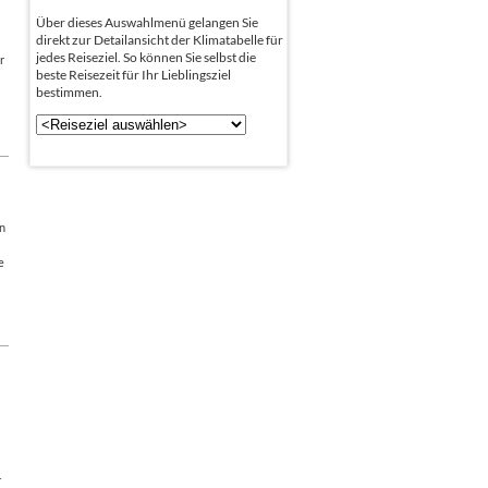
Über dieses Auswahlmenü gelangen Sie
direkt zur Detailansicht der Klimatabelle für
jedes Reiseziel. So können Sie selbst die
r
beste Reisezeit für Ihr Lieblingsziel
bestimmen.
en
e
r