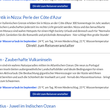
Direkt zum Reiseveranstalter
ik in Nizza: Perle der Côte d’Azur
r italienischen Grenze erleben Sie in Nizza an der Côte d’Azur 300 Sonnentage im Jahr, wodur
ischen Landschaften jederzeit ins rechte Licht gerückt werden. Nizza und das benachbarte
m Monaco sind wahre Hotspots für einen High Society Urlaub und dennoch auch für "Normalo
lich. Genießen Sie die Romantik und prickelnde Atmosphäre - hier schlägt Ihre große Stunde!
ür Wasserurlaub im September:
24 °C am Tag, 54 mm Niederschlag, 21 °C Wassertemperatur
Direkt zum Reiseveranstalter
n - Zauberhafte Vulkaninseln
n sind ein wahres Naturparadies mitten im Atlantischen Ozean. Die neun zu Portugal
n Inseln bieten außergewöhnliche Landschaftsbilder und ideale Bedingungen für einen
n Aktivurlaub. Die Beobachtung gigantischer Meeressäuger vor der Küste wird Ihnen
 bereiten und auch die Schönheit der Inselwelt an Land - fernab des Massentourismus - bring
 zum Schwärmen.
ür Wasserurlaub im September:
25 °C am Tag, 90 mm Niederschlag, 23 °C Wassertemperatur
Direkt zum Reiseveranstalter
ius - Juwel im Indischen Ozean