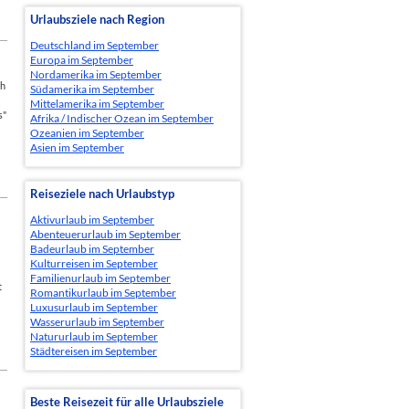
Urlaubsziele nach Region
Deutschland im September
Europa im September
Nordamerika im September
ch
Südamerika im September
Mittelamerika im September
s"
Afrika / Indischer Ozean im September
Ozeanien im September
Asien im September
Reiseziele nach Urlaubstyp
Aktivurlaub im September
Abenteuerurlaub im September
Badeurlaub im September
Kulturreisen im September
Familienurlaub im September
t
Romantikurlaub im September
Luxusurlaub im September
Wasserurlaub im September
Natururlaub im September
Städtereisen im September
Beste Reisezeit für alle Urlaubsziele