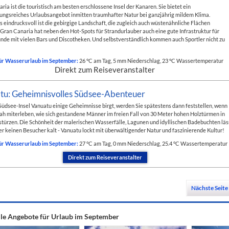
ria ist die touristisch am besten erschlossene Insel der Kanaren. Sie bietet ein
ngsreiches Urlaubsangebot inmitten traumhafter Natur bei ganzjährig mildem Klima.
 eindrucksvoll ist die gebirgige Landschaft, die zugleich auch wüstenähnliche Flächen
 Gran Canaria hat neben den Hot-Spots für Strandurlauber auch eine gute Infrastruktur für
nde mit vielen Bars und Discotheken. Und selbstverständlich kommen auch Sportler nicht zu
ür Wasserurlaub im September:
26 °C am Tag, 5 mm Niederschlag, 23 °C Wassertemperatur
Direkt zum Reiseveranstalter
tu: Geheimnisvolles Südsee-Abenteuer
Südsee-Insel Vanuatu einige Geheimnisse birgt, werden Sie spätestens dann feststellen, wenn
ah miterleben, wie sich gestandene Männer im freien Fall von 30 Meter hohen Holztürmen in
 stürzen. Die Schönheit der malerischen Wasserfälle, Lagunen und idyllischen Badebuchten läs
er keinen Besucher kalt - Vanuatu lockt mit überwältigender Natur und faszinierende Kultur!
ür Wasserurlaub im September:
27 °C am Tag, 0 mm Niederschlag, 25.4 °C Wassertemperatur
Direkt zum Reiseveranstalter
Nächste Seite
le Angebote für Urlaub im September