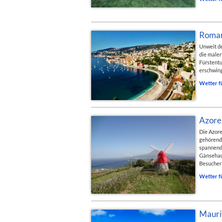
Romant
Unweit de
die maler
Fürstentu
erschwing
Wetter f
Azore
Die Azore
gehörende
spannende
Gänsehaut
Besucher
Wetter f
Maurit