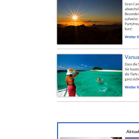
Gran Cana
abwechslu
Besonders
aufweist.
Partyfreu
kurz!
Wetter f
Vanua
Dass die 
Sie hautn
die Tiefe
ganz sich
Wetter f
Aktuel