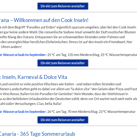
Direkt zum Reiseveranstalter
rana – Willkommen auf den Cook Inseln!
e mit dem Begriff "Paradies auf Erden" eigentlich sparsam umgehen, aber bei den Cook Inseln
nen gar keine andere Wahl. Die romantische Südsee-Insel umweht der Duft exotischer Blumen
anfte Klang des Ozeans. Entspannen Sie an schneeweißen Stränden unter Palmen und
den unvergleichbar herzlichen Einheimischen. Stress ist auf den Inseln ein Fremdwort, hier
e Uhren anders!
ür Wasserurlaub im September:
25 °C am Tag, 135 mm Niederschlag, 25 °C Wassertemperatu
Direkt zum Reiseveranstalter
n: Inseln, Karneval & Dolce Vita
Land vereint so viele positive Klischees wie Italien - und neben tollen Stränden und
önen Landschaften geht es dabei vor allem um "la dolce vita". Von Gelato über Pizza und Pas
um Vino Rosso, Italien ist ein Paradies für Genießer! Kein Wunder, dass der Stiefelstaat in
 zu den beliebsten Urlaubszielen der Deutschen zählt, denn vor Ort wartet noch weit mehr al
zahl süßer Versuchungen. Ciao, bella Italia!
ür Wasserurlaub im September:
26 °C am Tag, 70 mm Niederschlag, 23 °C Wassertemperatur
Direkt zum Reiseveranstalter
Canaria - 365 Tage Sommerurlaub