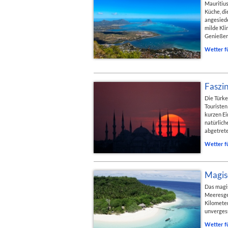
Mauritius
Küche, di
angesiede
milde Kli
Genießer
Wetter f
Faszin
Die Türke
Touristen
kurzen Ei
natürlich
abgetret
Wetter f
Magis
Das magis
Meeresgeb
Kilometer
unvergess
Wetter f