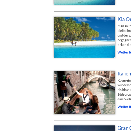
Kia O
Man sollt
bleibt Ih
und der s
begegnen 
ticken di
Wetter f
Italie
Kaum ein 
wundersch
bis hin z
Südeuropa
eine Viel
Wetter f
Gran 