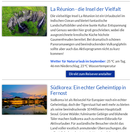
La Réunion - die Insel der Vielfalt
Die vielseitige Insel La Réunion ist ein Urlaubsziel im
Indischen Ozean und bietet fantastische
Landschaftsbilder und eine bunte Kultur. Entspannung
und Genuss werden hier groß geschrieben, wobei die
ausgezeichnete kreolische Küche höchste
Gaumenfreuden bereitet. Bei dramatisch schönen
Panoramawegen und beeindruckenden Vulkangipfeln
sollte aber auch das Aktivprogramm nicht zu kurz
kommen!
Wetter für Natururlaub im September:
25 °C am Tag,
46 mm Niederschlag, 23 °C Wassertemperatur
Direkt zum Reiseveranstalter
Südkorea: Ein echter Geheimtipp in
Fernost
Südkorea ist als Reiseziel für Europäer noch ein echter
Geheimtipp, doch der Tigerstaat hat weit mehr zu bieten
als seine beeindruckende 10 Millionen Hauptstadt
Seoul. Grüne Wälder, fulminante Gebirge und blühende
Täler machen Südkorea auch zu einem Eldorado für
Aktivurlauber. Für ausländische Besucher steckt das
Land voller exotisch anmutender Überraschungen, die