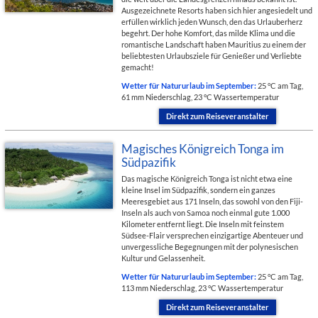
Ausgezeichnete Resorts haben sich hier angesiedelt und
erfüllen wirklich jeden Wunsch, den das Urlauberherz
begehrt. Der hohe Komfort, das milde Klima und die
romantische Landschaft haben Mauritius zu einem der
beliebtesten Urlaubsziele für Genießer und Verliebte
gemacht!
Wetter für Natururlaub im September:
25 °C am Tag,
61 mm Niederschlag, 23 °C Wassertemperatur
Direkt zum Reiseveranstalter
Magisches Königreich Tonga im
Südpazifik
Das magische Königreich Tonga ist nicht etwa eine
kleine Insel im Südpazifik, sondern ein ganzes
Meeresgebiet aus 171 Inseln, das sowohl von den Fiji-
Inseln als auch von Samoa noch einmal gute 1.000
Kilometer entfernt liegt. Die Inseln mit feinstem
Südsee-Flair versprechen einzigartige Abenteuer und
unvergessliche Begegnungen mit der polynesischen
Kultur und Gelassenheit.
Wetter für Natururlaub im September:
25 °C am Tag,
113 mm Niederschlag, 23 °C Wassertemperatur
Direkt zum Reiseveranstalter