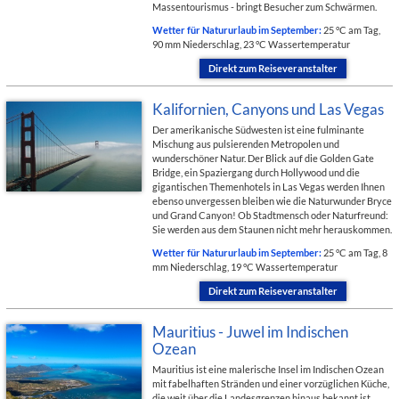
Massentourismus - bringt Besucher zum Schwärmen.
Wetter für Natururlaub im September:
25 °C am Tag,
90 mm Niederschlag, 23 °C Wassertemperatur
Direkt zum Reiseveranstalter
Kalifornien, Canyons und Las Vegas
Der amerikanische Südwesten ist eine fulminante
Mischung aus pulsierenden Metropolen und
wunderschöner Natur. Der Blick auf die Golden Gate
Bridge, ein Spaziergang durch Hollywood und die
gigantischen Themenhotels in Las Vegas werden Ihnen
ebenso unvergessen bleiben wie die Naturwunder Bryce
und Grand Canyon! Ob Stadtmensch oder Naturfreund:
Sie werden aus dem Staunen nicht mehr herauskommen.
Wetter für Natururlaub im September:
25 °C am Tag, 8
mm Niederschlag, 19 °C Wassertemperatur
Direkt zum Reiseveranstalter
Mauritius - Juwel im Indischen
Ozean
Mauritius ist eine malerische Insel im Indischen Ozean
mit fabelhaften Stränden und einer vorzüglichen Küche,
die weit über die Landesgrenzen hinaus bekannt ist.