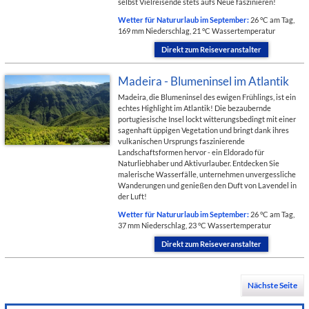
selbst Vielreisende stets aufs Neue faszinieren!
Wetter für Natururlaub im September:
26 °C am Tag,
169 mm Niederschlag, 21 °C Wassertemperatur
Direkt zum Reiseveranstalter
Madeira - Blumeninsel im Atlantik
Madeira, die Blumeninsel des ewigen Frühlings, ist ein
echtes Highlight im Atlantik! Die bezaubernde
portugiesische Insel lockt witterungsbedingt mit einer
sagenhaft üppigen Vegetation und bringt dank ihres
vulkanischen Ursprungs faszinierende
Landschaftsformen hervor - ein Eldorado für
Naturliebhaber und Aktivurlauber. Entdecken Sie
malerische Wasserfälle, unternehmen unvergessliche
Wanderungen und genießen den Duft von Lavendel in
der Luft!
Wetter für Natururlaub im September:
26 °C am Tag,
37 mm Niederschlag, 23 °C Wassertemperatur
Direkt zum Reiseveranstalter
Nächste Seite