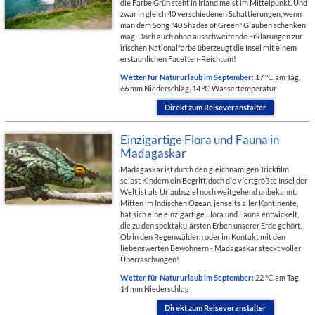
die Farbe Grün steht in Irland meist im Mittelpunkt. Und
zwar in gleich 40 verschiedenen Schattierungen, wenn
man dem Song "40 Shades of Green" Glauben schenken
mag. Doch auch ohne ausschweifende Erklärungen zur
irischen Nationalfarbe überzeugt die Insel mit einem
erstaunlichen Facetten-Reichtum!
Wetter für Natururlaub im September:
17 °C am Tag,
66 mm Niederschlag, 14 °C Wassertemperatur
Direkt zum Reiseveranstalter
Einzigartige Flora und Fauna in
Madagaskar
Madagaskar ist durch den gleichnamigen Trickfilm
selbst Kindern ein Begriff, doch die viertgrößte Insel der
Welt ist als Urlaubsziel noch weitgehend unbekannt.
Mitten im Indischen Ozean, jenseits aller Kontinente,
hat sich eine einzigartige Flora und Fauna entwickelt,
die zu den spektakulärsten Erben unserer Erde gehört.
Ob in den Regenwäldern oder im Kontakt mit den
liebenswerten Bewohnern - Madagaskar steckt voller
Überraschungen!
Wetter für Natururlaub im September:
22 °C am Tag,
14 mm Niederschlag
Direkt zum Reiseveranstalter