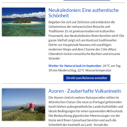
Neukaledonien: Eine authentische
Schönheit
Begeben Sie sich auf Zeitreise und entdecken die
Geheimnisse der melanesischen Bräuche und
Traditionen. Es ist gewissermaßen ein kulturelles
Feuerwerk, das Neukaledonien Ihnen bereiten wird! Die
ganze Vielfalt zeigt sich am Kontrast traditioneller
Dörfer zur Hauptstadt Noumea mit unzähligen
modernen Shops und dem Charme der Côte d’Azur.
Obendrein locken romantische Buchten und einsame
Strände!
Wetter für Natururlaub im September:
24 °C am Tag,
39 mm Niederschlag, 22 °C Wassertemperatur
Direkt zum Reiseveranstalter
Azoren - Zauberhafte Vulkaninseln
Die Azoren sind ein wahres Naturparadies mitten im
Atlantischen Ozean. Die neun zu Portugal gehörenden
Inseln bieten außergewöhnliche Landschaftsbilder und
ideale Bedingungen für einen spannenden Aktivurlaub.
Die Beobachtung gigantischer Meeressäuger vor der
Küste wird Ihnen Gänsehaut bereiten und auch die
Schönheit der Inselwelt an Land - fernab des