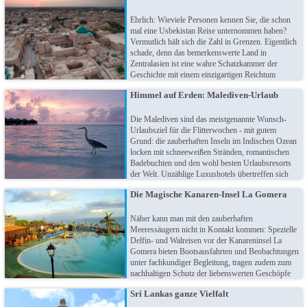
auf die fantastischen Pisten!
Ehrlich: Wieviele Personen kennen Sie, die schon
mal eine Usbekistan Reise unternommen haben?
Vermutlich hält sich die Zahl in Grenzen. Eigentlich
schade, denn das bemerkenswerte Land in
Zentralasien ist eine wahre Schatzkammer der
Geschichte mit einem einzigartigen Reichtum
antiker Gebäude und kultureller Highlights. Paläste
Himmel auf Erden: Malediven-Urlaub
und bauliche Meisterwerke entlang der Seidenstraße
werden Ihnen orientalische Märchen aus 1001
Nacht hautnah erlebbar machen!
Die Malediven sind das meistgenannte Wunsch-
Urlaubsziel für die Flitterwochen - mit gutem
Grund: die zauberhaften Inseln im Indischen Ozean
locken mit schneeweißen Stränden, romantischen
Badebuchten und den wohl besten Urlaubsresorts
der Welt. Unzählige Luxushotels übertreffen sich
gegenseitig in Sachen Komfort, Wellness-
Die Magische Kanaren-Insel La Gomera
Angeboten und kulinarischen Höhepunkten.
Genießen Sie den Urlaub Ihres Lebens!
Näher kann man mit den zauberhaften
Meeressäugern nicht in Kontakt kommen: Spezielle
Delfin- und Walreisen vor der Kanareninsel La
Gomera bieten Bootsausfahrten und Beobachtungen
unter fachkundiger Begleitung, tragen zudem zum
nachhaltigen Schutz der liebenswerten Geschöpfe
bei. Die Artenvielfalt und das ganzjährig milde
Sri Lankas ganze Vielfalt
Klima bescheren Ihnen maritime Träume mit
unvergesslichen Begegnungen!