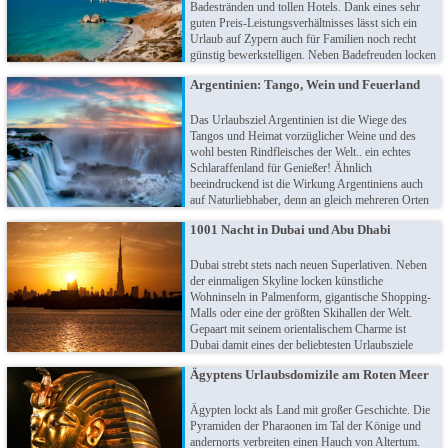
Badestränden und tollen Hotels. Dank eines sehr
guten Preis-Leistungsverhältnisses lässt sich ein
Urlaub auf Zypern auch für Familien noch recht
günstig bewerkstelligen. Neben Badefreuden locken
beim ganzjährig milden Klima auch unzählige
Argentinien: Tango, Wein und Feuerland
kulturelle Highlights.
Das Urlaubsziel Argentinien ist die Wiege des
Tangos und Heimat vorzüglicher Weine und des
wohl besten Rindfleisches der Welt.. ein echtes
Schlaraffenland für Genießer! Ähnlich
beeindruckend ist die Wirkung Argentiniens auch
auf Naturliebhaber, denn an gleich mehreren Orten
sind völlig unterschiedliche Naturspektakel zu
1001 Nacht in Dubai und Abu Dhabi
bewundern. Von Iguazu bis zum "Ende der Welt" -
einzigartig!
Dubai strebt stets nach neuen Superlativen. Neben
der einmaligen Skyline locken künstliche
Wohninseln in Palmenform, gigantische Shopping-
Malls oder eine der größten Skihallen der Welt.
Gepaart mit seinem orientalischem Charme ist
Dubai damit eines der beliebtesten Urlaubsziele
2015. Nachbar Abu Dhabi steht dem in nichts nach:
Ägyptens Urlaubsdomizile am Roten Meer
kilometerlange Badestrände und die gigantische
Ferrari World warten auf Sie!
Ägypten lockt als Land mit großer Geschichte. Die
Pyramiden der Pharaonen im Tal der Könige und
andernorts verbreiten einen Hauch von Altertum.