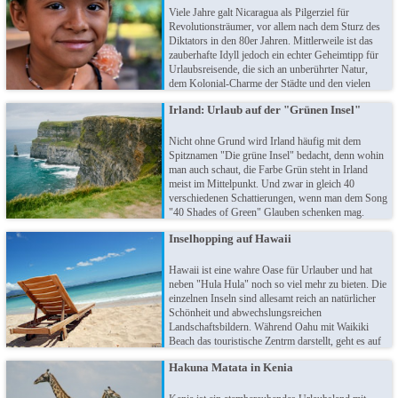
Viele Jahre galt Nicaragua als Pilgerziel für
Revolutionsträumer, vor allem nach dem Sturz des
Diktators in den 80er Jahren. Mittlerweile ist das
zauberhafte Idyll jedoch ein echter Geheimtipp für
Urlaubsreisende, die sich an unberührter Natur,
dem Kolonial-Charme der Städte und den vielen
traumhaften Stränden der Karibik- und Pazifikküste
Irland: Urlaub auf der "Grünen Insel"
begeistern können. Nicaragua ist einzigartig!
Nicht ohne Grund wird Irland häufig mit dem
Spitznamen "Die grüne Insel" bedacht, denn wohin
man auch schaut, die Farbe Grün steht in Irland
meist im Mittelpunkt. Und zwar in gleich 40
verschiedenen Schattierungen, wenn man dem Song
"40 Shades of Green" Glauben schenken mag.
Doch auch ohne ausschweifende Erklärungen zur
Inselhopping auf Hawaii
irischen Nationalfarbe überzeugt die Insel mit einem
erstaunlichen Facetten-Reichtum!
Hawaii ist eine wahre Oase für Urlauber und hat
neben "Hula Hula" noch so viel mehr zu bieten. Die
einzelnen Inseln sind allesamt reich an natürlicher
Schönheit und abwechslungsreichen
Landschaftsbildern. Während Oahu mit Waikiki
Beach das touristische Zentrm darstellt, geht es auf
den Nachbarinseln wesentlich gediegener zu. Und
Hakuna Matata in Kenia
dennoch: Jeder findet auf Hawaii die Ruhe (und die
Abenteuer), wie er sie gerne hätte.