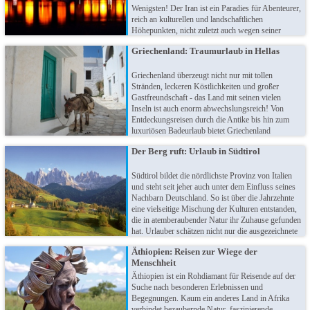
Wenigsten! Der Iran ist ein Paradies für Abenteurer,
reich an kulturellen und landschaftlichen
Höhepunkten, nicht zuletzt auch wegen seiner
lebhaften Vergangenheit. Wandeln Sie auf den
Griechenland: Traumurlaub in Hellas
Spuren der Seidenstraße, erfahren Sie mehr über
das lokale Leben und erkunden Sie die Wunder der
Wüsten.
Griechenland überzeugt nicht nur mit tollen
Stränden, leckeren Köstlichkeiten und großer
Gastfreundschaft - das Land mit seinen vielen
Inseln ist auch enorm abwechslungsreich! Von
Entdeckungsreisen durch die Antike bis hin zum
luxuriösen Badeurlaub bietet Griechenland
Angebote für jeden Geschmack. Und damit meinen
Der Berg ruft: Urlaub in Südtirol
wir nicht nur Kreta, Rhodos oder Korfu: Zu den
Griechischen Inseln zählen auch echte Geheimtipps
und charmante Paradiese abseits der
Südtirol bildet die nördlichste Provinz von Italien
Touristenmassen. Wann startet Ihr Traumurlaub in
und steht seit jeher auch unter dem Einfluss seines
Hellas?
Nachbarn Deutschland. So ist über die Jahrzehnte
eine vielseitige Mischung der Kulturen entstanden,
die in atemberaubender Natur ihr Zuhause gefunden
hat. Urlauber schätzen nicht nur die ausgezeichnete
Küche Südtirols, sondern auch die herzliche
Äthiopien: Reisen zur Wiege der
Gastfreundschaft inmitten majestätischer
Menschheit
Bergkulissen.
Äthiopien ist ein Rohdiamant für Reisende auf der
Suche nach besonderen Erlebnissen und
Begegnungen. Kaum ein anderes Land in Afrika
verbindet bezaubernde Natur, faszinierende