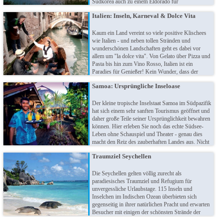
Südkorea auch zu einem Eldorado für
Aktivurlauber. Für ausländische Besucher steckt
Italien: Inseln, Karneval & Dolce Vita
das Land voller exotisch anmutender
Überraschungen, die selbst Vielreisende stets aufs
Neue faszinieren!
Kaum ein Land vereint so viele positive Klischees
wie Italien - und neben tollen Stränden und
wunderschönen Landschaften geht es dabei vor
allem um "la dolce vita". Von Gelato über Pizza und
Pasta bis hin zum Vino Rosso, Italien ist ein
Paradies für Genießer! Kein Wunder, dass der
Stiefelstaat in Südeuropa zu den beliebsten
Samoa: Ursprüngliche Inseloase
Urlaubszielen der Deutschen zählt, denn vor Ort
wartet noch weit mehr als eine Vielzahl süßer
Versuchungen. Ciao, bella Italia!
Der kleine tropische Inselstaat Samoa im Südpazifik
hat sich einem sehr sanften Tourismus geöffnet und
daher große Teile seiner Ursprünglichkeit bewahren
können. Hier erleben Sie noch das echte Südsee-
Leben ohne Schauspiel und Theater - genau dies
macht den Reiz des zauberhaften Landes aus. Nicht
zu vergessen die tolle Natur mit traumhaften
Traumziel Seychellen
Stränden, perfekt zum Entspannen und Abschalten!
Die Seychellen gelten völlig zurecht als
paradiesisches Traumziel und Refugium für
unvergessliche Urlaubstage. 115 Inseln und
Inselchen im Indischen Ozean überbieten sich
gegenseitig in ihrer natürlichen Pracht und erwarten
Besucher mit einigen der schönsten Strände der