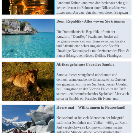
Land und Kultur kann man darüberhinaus sehr gut
kennen lernen im Rahmen einer Nilkreuzfahrt von
Luxor nach Assuan. Um sich von diesen Strapazen
dann zu erholen, bietet es sich an, den Urlaub in
Dom. Republik - Alles wovon Sie träumen
Ägypten in einer der Touristenhochburgen wie
Hurghada, Marsa-Alam oder Scharm El-Scheich
bei einem Badeurlaub ausklingen zu lassen.
Die Dominikanische Republik, oft mit der
Kurzform "DomRep" bezeichnet, besitzt auf
vergleichsweise kleinem Raum zwischen Karibik
und Atlantik eine schier unglaubliche Vielfalt.
Unzählige Nationalparks mit faszinierender Flora &
Fauna (Mangrovenwälder, Delfine, Flamingos
u.v.m.), tosende Wasserfälle, malerische Altstädte
Afrikas geheimes Paradies Sambia
und mehr als 1.200 Kilometer Strände bieten
wirklich alles, was das Urlauberherz begehrt.
Sambia, dieses weitgehend unbekannte und
dennoch atemberaubende Urlaubsziel, ist Quellort
des gigantischen Flusses Sambesi, dessen Oberlauf
bei Livingstone an den Victoria Fällen in die Tiefe
stürzen - ein beeindruckendes Spektakel! Aber auch
sonst ist Sambia ein Paradies für Natur- und
Tierliebhaber, das sich perfekt für Walking-Safaris
Haere mai – Willkommen in Neuseeland!
oder gar Tierbeobachtungen vom Wasser aus eignet.
Erkunden Sie die Magie des wilden, unberührten
Sambias!
Neuseeland ist für viele Menschen der Inbegriff
natürlicher Schönheit und Vielfalt - völlig zu Recht:
Auf vergleichsweise kompaktem Raum warten
goldgelbe Strände, alpine Gebirgslandschaften,