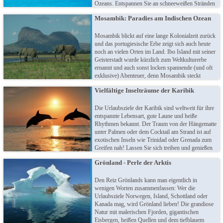
Ozeans. Entspannen Sie an schneeweißen Stränden
unter Palmen und begegnen den unvergleichbar
Mosambik: Paradies am Indischen Ozean
herzlichen Einheimischen. Stress ist auf den Inseln
ein Fremdwort, hier ticken die Uhren anders!
Mosambik blickt auf eine lange Kolonialzeit zurück
und das portugiesische Erbe zeigt sich auch heute
noch an vielen Orten im Land. Ibo Island mit seiner
Geisterstadt wurde kürzlich zum Weltkulturerbe
ernannt und auch sonst locken spannende (und oft
exklusive) Abenteuer, denn Mosambik steckt
touristisch noch in den Anfängen. Idyllische
Vielfältige Inselträume der Karibik
Trauminseln, paradiesische Sandstrände, tolle
Tauchreviere und faszinierende Tierwelten warten
darauf, von Ihnen entdeckt zu werden!
Die Urlaubsziele der Karibik sind weltweit für ihre
entspannte Lebensart, gute Laune und heiße
Rhythmen bekannt. Der Traum von der Hängematte
unter Palmen oder dem Cocktail am Strand ist auf
exotischen Inseln wie Trinidad oder Grenada zum
Greifen nah! Lassen Sie sich treiben und genießen
Sie die Gastfreundlichkeit der Einheimischen. Wie
Grönland - Perle der Arktis
wäre es mit Inselhopping?
Den Reiz Grönlands kann man eigentlich in
wenigen Worten zusammenfassen: Wer die
Urlaubsziele Norwegen, Island, Schottland oder
Kanada mag, wird Grönland lieben! Die grandiose
Natur mit malerischen Fjorden, gigantischen
Eisbergen, heißen Quellen und dem tiefblauem