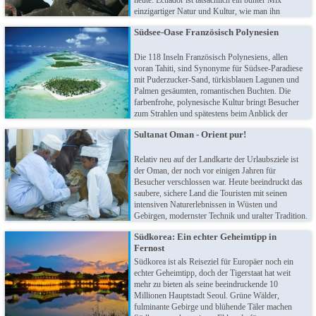
heute: Ecuador ist tatsächlich ein bunter Mix
einzigartiger Natur und Kultur, wie man ihn
nirgendwo sonst auf der Welt findet. Und zum
Südsee-Oase Französisch Polynesien
Abschluss Ihres Abenteuers lockt mit den
Galapagos-Inseln die "Wiege der Evolution"!
Die 118 Inseln Französisch Polynesiens, allen
voran Tahiti, sind Synonyme für Südsee-Paradiese
mit Puderzucker-Sand, türkisblauen Lagunen und
Palmen gesäumten, romantischen Buchten. Die
farbenfrohe, polynesische Kultur bringt Besucher
zum Strahlen und spätestens beim Anblick der
Trauminseln wie Bora Bora oder Moorea ist die
Sultanat Oman - Orient pur!
zugegeben recht lange Anreise vergessen: ein
wahrer Urlaubstraum über und unter Wasser!
Relativ neu auf der Landkarte der Urlaubsziele ist
der Oman, der noch vor einigen Jahren für
Besucher verschlossen war. Heute beeindruckt das
saubere, sichere Land die Touristen mit seinen
intensiven Naturerlebnissen in Wüsten und
Gebirgen, modernster Technik und uralter Tradition.
1700 Kilometer Küste geben darüberhinaus auch
Südkorea: Ein echter Geheimtipp in
die einladende Möglichkeit, sich zwischendurch an
Fernost
einsamen Sandstränden zu erholen und zu
entspannen. Probieren Sie es aus!
Südkorea ist als Reiseziel für Europäer noch ein
echter Geheimtipp, doch der Tigerstaat hat weit
mehr zu bieten als seine beeindruckende 10
Millionen Hauptstadt Seoul. Grüne Wälder,
fulminante Gebirge und blühende Täler machen