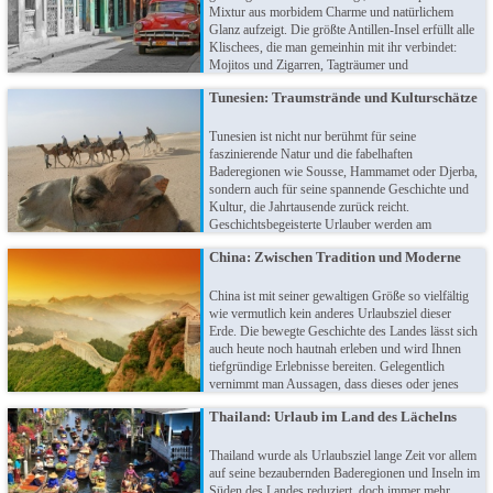
Mixtur aus morbidem Charme und natürlichem
Glanz aufzeigt. Die größte Antillen-Insel erfüllt alle
Klischees, die man gemeinhin mit ihr verbindet:
Mojitos und Zigarren, Tagträumer und
Traumstrände, heiße Rhythmen und feurige Tänzer,
Tunesien: Traumstrände und Kulturschätze
Ruinen und farbenfrohe Oldtimer. Die "Perle der
Karibik" ist ungewöhnlich und begeisternd!
Tunesien ist nicht nur berühmt für seine
faszinierende Natur und die fabelhaften
Baderegionen wie Sousse, Hammamet oder Djerba,
sondern auch für seine spannende Geschichte und
Kultur, die Jahrtausende zurück reicht.
Geschichtsbegeisterte Urlauber werden am
nordafrikanischen Land ihre wahre Freude haben
China: Zwischen Tradition und Moderne
und auch die vielmals ausgezeichnete Architektur
hat ihren Reiz. Oder entspannen Sie am blauen
Mittelmeer!
China ist mit seiner gewaltigen Größe so vielfältig
wie vermutlich kein anderes Urlaubsziel dieser
Erde. Die bewegte Geschichte des Landes lässt sich
auch heute noch hautnah erleben und wird Ihnen
tiefgründige Erlebnisse bereiten. Gelegentlich
vernimmt man Aussagen, dass dieses oder jenes
ganz typisch für China sei - Sie werden jedoch
Thailand: Urlaub im Land des Lächelns
erstaunt sein, wie abwechslungsreich die Natur und
faszinierende Kultur ist!
Thailand wurde als Urlaubsziel lange Zeit vor allem
auf seine bezaubernden Baderegionen und Inseln im
Süden des Landes reduziert, doch immer mehr