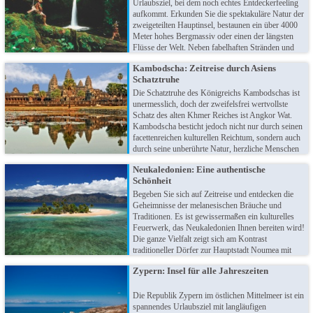
Urlaubsziel, bei dem noch echtes Entdeckerfeeling
aufkommt. Erkunden Sie die spektakuläre Natur der
zweigeteilten Hauptinsel, bestaunen ein über 4000
Meter hohes Bergmassiv oder einen der längsten
Flüsse der Welt. Neben fabelhaften Stränden und
tollen Aktivmöglichkeiten ist es auch ein Eldorado
Kambodscha: Zeitreise durch Asiens
für Schnorchler und Taucher!
Schatztruhe
Die Schatztruhe des Königreichs Kambodschas ist
unermesslich, doch der zweifelsfrei wertvollste
Schatz des alten Khmer Reiches ist Angkor Wat.
Kambodscha besticht jedoch nicht nur durch seinen
facettenreichen kulturellen Reichtum, sondern auch
durch seine unberührte Natur, herzliche Menschen
und die enorme Vielfalt zwischen weißen
Neukaledonien: Eine authentische
Sandstränden und dem mächtigen Mekong!
Schönheit
Begeben Sie sich auf Zeitreise und entdecken die
Geheimnisse der melanesischen Bräuche und
Traditionen. Es ist gewissermaßen ein kulturelles
Feuerwerk, das Neukaledonien Ihnen bereiten wird!
Die ganze Vielfalt zeigt sich am Kontrast
traditioneller Dörfer zur Hauptstadt Noumea mit
unzähligen modernen Shops und dem Charme der
Zypern: Insel für alle Jahreszeiten
Côte d’Azur. Obendrein locken romantische
Buchten und einsame Strände!
Die Republik Zypern im östlichen Mittelmeer ist ein
spannendes Urlaubsziel mit langläufigen