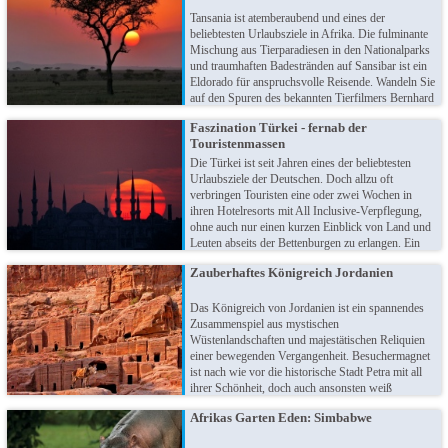
Kombination aus Sprachunterricht und der
Erkundung neuer Kulturen und Ländern. Just give
Tansania ist atemberaubend und eines der
it a try!
beliebtesten Urlaubsziele in Afrika. Die fulminante
Mischung aus Tierparadiesen in den Nationalparks
und traumhaften Badestränden auf Sansibar ist ein
Eldorado für anspruchsvolle Reisende. Wandeln Sie
auf den Spuren des bekannten Tierfilmers Bernhard
Grzimek und beobachten den spektakulären Alltag
Faszination Türkei - fernab der
der Serengeti. Die Big Five warten auf Sie!
Touristenmassen
Die Türkei ist seit Jahren eines der beliebtesten
Urlaubsziele der Deutschen. Doch allzu oft
verbringen Touristen eine oder zwei Wochen in
ihren Hotelresorts mit All Inclusive-Verpflegung,
ohne auch nur einen kurzen Einblick von Land und
Leuten abseits der Bettenburgen zu erlangen. Ein
Jammer bei all der natürlichen und kulturellen
Zauberhaftes Königreich Jordanien
Schönheit! Entdecken Sie die Türkei doch mal
völlig anders und verlassen die abgetretenen Pfade.
Das Königreich von Jordanien ist ein spannendes
Zusammenspiel aus mystischen
Wüstenlandschaften und majestätischen Reliquien
einer bewegenden Vergangenheit. Besuchermagnet
ist nach wie vor die historische Stadt Petra mit all
ihrer Schönheit, doch auch ansonsten weiß
Jordanien mit faszinierenden Attraktionen zu
Afrikas Garten Eden: Simbabwe
begeistern. Lauschen Sie z.B. der Stille von Wadi
Rum oder bewundern den Zauber des Toten