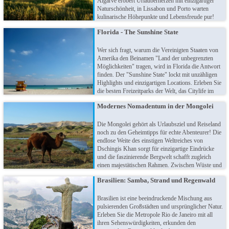
Algarve erobert Urlauberherzen mit einzigartiger
Naturschönheit, in Lissabon und Porto warten
kulinarische Höhepunkte und Lebensfreude pur!
Genießen Sie das bunte Treiben in den Gassen bei
Florida - The Sunshine State
einem Glas leckeren Portwein, erkunden Sie
historische Bauten oder bestaunen das
Naturreservat der Troja-Halbinsel. Portugal ist ein
Wer sich fragt, warum die Vereinigten Staaten von
echtes Traumziel!
Amerika den Beinamen "Land der unbegrenzten
Möglichkeiten" tragen, wird in Florida die Antwort
finden. Der "Sunshine State" lockt mit unzähligen
Highlights und einzigartigen Locations. Erleben Sie
die besten Freizeitparks der Welt, das Citylife im
vibrierenden Miami, die wilden Everglades und die
Modernes Nomadentum in der Mongolei
traumhaften Sonnenuntergängen entlang der Keys..
Florida zieht jeden Urlauber in den Bann!
Die Mongolei gehört als Urlaubsziel und Reiseland
noch zu den Geheimtipps für echte Abenteurer! Die
endlose Weite des einstigen Weltreiches von
Dschingis Khan sorgt für einzigartige Eindrücke
und die faszinierende Bergwelt schafft zugleich
einen majestätischen Rahmen. Zwischen Wüste und
Steppe geraten Themen wie Stress, Alltagsprobleme
Brasilien: Samba, Strand und Regenwald
oder Termindruck schnell in Vergessenheit. Es ist
nicht nur eine Reise in ein fremdes Land, sondern
auch eine Reise zu sich selbst.
Brasilien ist eine beeindruckende Mischung aus
pulsierenden Großstädten und ursprünglicher Natur.
Erleben Sie die Metropole Rio de Janeiro mit all
ihren Sehenswürdigkeiten, erkunden den