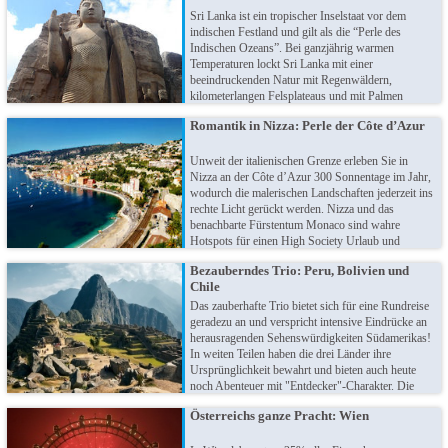
Sri Lanka ist ein tropischer Inselstaat vor dem
indischen Festland und gilt als die “Perle des
Indischen Ozeans”. Bei ganzjährig warmen
Temperaturen lockt Sri Lanka mit einer
beeindruckenden Natur mit Regenwäldern,
kilometerlangen Felsplateaus und mit Palmen
gesäumten Stränden. Das Land bietet sowohl
Romantik in Nizza: Perle der Côte d’Azur
Ruhesuchenden als auch Aktivurlaubern ideale
Bedingungen! Entspannen Sie im buddhistischen
Meditationszentrum oder entdecken idyllische
Unweit der italienischen Grenze erleben Sie in
Wasserfälle beim Ritt auf einem Elefanten.
Nizza an der Côte d’Azur 300 Sonnentage im Jahr,
wodurch die malerischen Landschaften jederzeit ins
rechte Licht gerückt werden. Nizza und das
benachbarte Fürstentum Monaco sind wahre
Hotspots für einen High Society Urlaub und
dennoch auch für "Normalos" erschwinglich.
Bezauberndes Trio: Peru, Bolivien und
Genießen Sie die Romantik und prickelnde
Chile
Atmosphäre - hier schlägt Ihre große Stunde!
Das zauberhafte Trio bietet sich für eine Rundreise
geradezu an und verspricht intensive Eindrücke an
herausragenden Sehenswürdigkeiten Südamerikas!
In weiten Teilen haben die drei Länder ihre
Ursprünglichkeit bewahrt und bieten auch heute
noch Abenteuer mit "Entdecker"-Charakter. Die
einzigartige Flora und Fauna wird mit der
Österreichs ganze Pracht: Wien
lebenslustigen Herzlichkeit der Einheimischen zu
einer farbenfrohen Mischung, die seinesgleichen