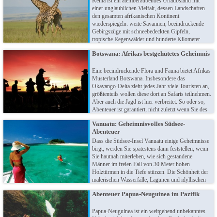
Kenia ist ein atemberaubendes Urlaubsland mit
einer unglaublichen Vielfalt, dessen Landschaften
den gesamten afrikanischen Kontinent
wiederspiegeln: weite Savannen, beeindruckende
Gebirgszüge mit schneebedeckten Gipfeln,
tropische Regenwälder und hunderte Kilometer
Küstenabschnitt mit Traumstränden – all das in nur
Botswana: Afrikas bestgehütetes Geheimnis
einem Land! Vom Strandurlaub bis zur Luxus-
Safari zeigt sich Kenia als Urlaubsziel der
unbegrenzten Möglichkeiten…
Eine beeindruckende Flora und Fauna bietet Afrikas
Musterland Botswana. Insbesondere das
Okavango-Delta zieht jedes Jahr viele Touristen an,
größtenteils wollen diese dort an Safaris teilnehmen.
Aber auch die Jagd ist hier verbreitet. So oder so,
Abenteuer ist garantiert, nicht zuletzt wenn Sie des
Nachts den Rufen und Gesängen der Löwen,
Vanuatu: Geheimnisvolles Südsee-
Hyänen und Elefanten lauschen dürfen. Erleben Sie
Abenteuer
die Magie Botswanas!
Dass die Südsee-Insel Vanuatu einige Geheimnisse
birgt, werden Sie spätestens dann feststellen, wenn
Sie hautnah miterleben, wie sich gestandene
Männer im freien Fall von 30 Meter hohen
Holztürmen in die Tiefe stürzen. Die Schönheit der
malerischen Wasserfälle, Lagunen und idyllischen
Badebuchten lässt ganz sicher keinen Besucher kalt
Abenteuer Papua-Neuguinea im Pazifik
- Vanuatu lockt mit überwältigender Natur und
faszinierende Kultur!
Papua-Neuguinea ist ein weitgehend unbekanntes