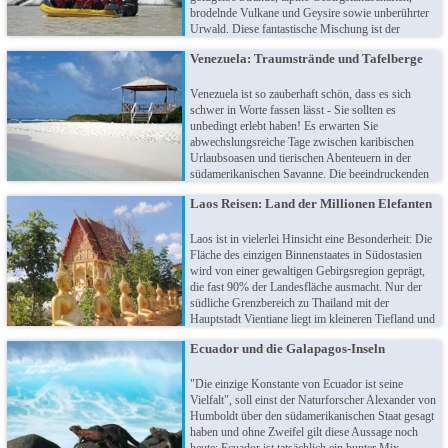
brodelnde Vulkane und Geysire sowie unberührter
Urwald. Diese fantastische Mischung ist der
perfekte Rahmen für unvergessliche Reise-
Venezuela: Traumstrände und Tafelberge
Erlebnisse und einzigartige Erfahrungen. Stürzen
Sie sich ins Abenteuer!
Venezuela ist so zauberhaft schön, dass es sich
schwer in Worte fassen lässt - Sie sollten es
unbedingt erlebt haben! Es erwarten Sie
abwechslungsreiche Tage zwischen karibischen
Urlaubsoasen und tierischen Abenteuern in der
südamerikanischen Savanne. Die beeindruckenden
Landschaften und die Herzlichkeit der Menschen
Laos Reisen: Land der Millionen Elefanten
wird Ihnen emotional einheizen - zur Erfrischung
wartet am Salto Angel der höchste Wasserfall der
Welt!
Laos ist in vielerlei Hinsicht eine Besonderheit: Die
Fläche des einzigen Binnenstaates in Südostasien
wird von einer gewaltigen Gebirgsregion geprägt,
die fast 90% der Landesfläche ausmacht. Nur der
südliche Grenzbereich zu Thailand mit der
Hauptstadt Vientiane liegt im kleineren Tiefland und
trifft dort auf den Mekong als Lebensader der
Ecuador und die Galapagos-Inseln
Region. Die vielfältige Kultur ist auch heute noch
hautnah erlebbar im wohl ursprünglichsten Land
Südostasiens.
"Die einzige Konstante von Ecuador ist seine
Vielfalt", soll einst der Naturforscher Alexander von
Humboldt über den südamerikanischen Staat gesagt
haben und ohne Zweifel gilt diese Aussage noch