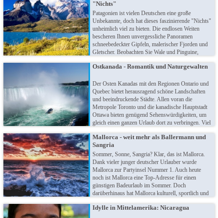
"Nichts"
Geschmack.
Patagonien ist vielen Deutschen eine große
Unbekannte, doch hat dieses faszinierende "Nichts"
unheimlich viel zu bieten. Die endlosen Weiten
bescheren Ihnen unvergessliche Panoramen
schneebedeckter Gipfeln, malerischer Fjorden und
Gletscher. Beobachten Sie Wale und Pinguine,
unternehmen Wanderungen durch die Steppe und
Ostkanada - Romantik und Naturgewalten
erleben eine einzigartige Naturkulisse!
Der Osten Kanadas mit den Regionen Ontario und
Quebec bietet herausragend schöne Landschaften
und beeindruckende Städte. Allen voran die
Metropole Toronto und die kanadische Hauptstadt
Ottawa bieten genügend Sehenswürdigkeiten, um
gleich einen ganzen Urlaub dort zu verbringen. Viel
mehr bietet sich jedoch eine Rundreise an, um
Mallorca - weit mehr als Ballermann und
neben Spektakeln wie den Niagarafällen auch die
Sangria
romantischen Cities von Quebec und Montreal mit
französischen Charme zu erkunden!
Sommer, Sonne, Sangria? Klar, das ist Mallorca.
Dank vieler junger deutscher Urlauber wurde
Mallorca zur Partyinsel Nummer 1. Auch heute
noch ist Mallorca eine Top-Adresse für einen
günstigen Badeurlaub im Sommer. Doch
darüberhinaus hat Mallorca kulturell, sportlich und
landschaftlich sehr viel mehr zu bieten, sodass es
Idylle in Mittelamerika: Nicaragua
mittlerweile zu einem Urlaubsziel für Jedermann
geworden ist.