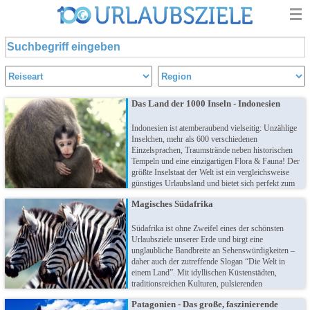
Das Land der 1000 Inseln - Indonesien
Indonesien ist atemberaubend vielseitig: Unzählige
Inselchen, mehr als 600 verschiedenen
Einzelsprachen, Traumstrände neben historischen
Tempeln und eine einzigartigen Flora & Fauna! Der
größte Inselstaat der Welt ist ein vergleichsweise
günstiges Urlaubsland und bietet sich perfekt zum
Inselhopping an: Erleben Sie das himmlische Bali,
Magisches Südafrika
die Regenwälder von Sumatra, die Vulkane von
Java und vieles mehr... traumhaft!
Südafrika ist ohne Zweifel eines der schönsten
Urlaubsziele unserer Erde und birgt eine
unglaubliche Bandbreite an Sehenswürdigkeiten –
daher auch der zutreffende Slogan “Die Welt in
einem Land”. Mit idyllischen Küstenstädten,
traditionsreichen Kulturen, pulsierenden
Metropolen und wilder Natur präsentiert sich die
Patagonien - Das große, faszinierende
“Regenbogennation” als Urlaubsland für jeden