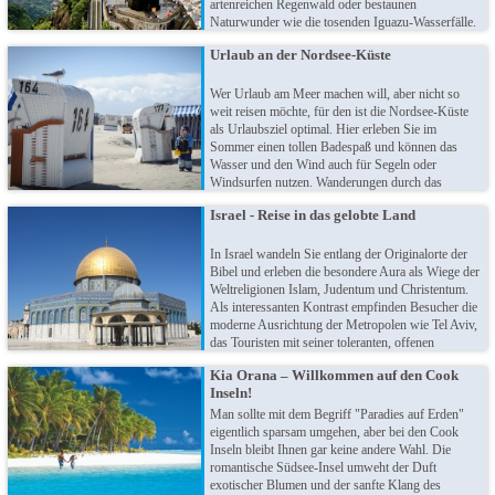
artenreichen Regenwald oder bestaunen
Naturwunder wie die tosenden Iguazu-Wasserfälle.
Perfekte Bedingungen für eine erlebnisreiche Reise
Urlaub an der Nordsee-Küste
- und zur Erholung locken fabelhafte Strände!
Wer Urlaub am Meer machen will, aber nicht so
weit reisen möchte, für den ist die Nordsee-Küste
als Urlaubsziel optimal. Hier erleben Sie im
Sommer einen tollen Badespaß und können das
Wasser und den Wind auch für Segeln oder
Windsurfen nutzen. Wanderungen durch das
berühmte Wattenmeer sind natürlich Pflicht und
Israel - Reise in das gelobte Land
nicht zuletzt wird dem Nordseeklima auch eine
gesundheitsfördernde Wirkung nachgesagt.
In Israel wandeln Sie entlang der Originalorte der
Bibel und erleben die besondere Aura als Wiege der
Weltreligionen Islam, Judentum und Christentum.
Als interessanten Kontrast empfinden Besucher die
moderne Ausrichtung der Metropolen wie Tel Aviv,
das Touristen mit seiner toleranten, offenen
Gastfreundlichkeit empfängt. Nicht zu vergessen
Kia Orana – Willkommen auf den Cook
die traumhafte Natur: Entdecken Sie die endlosen
Inseln!
Weiten der Negev-Wüste oder lassen sich im Toten
Meer treiben... Entspannung pur!
Man sollte mit dem Begriff "Paradies auf Erden"
eigentlich sparsam umgehen, aber bei den Cook
Inseln bleibt Ihnen gar keine andere Wahl. Die
romantische Südsee-Insel umweht der Duft
exotischer Blumen und der sanfte Klang des