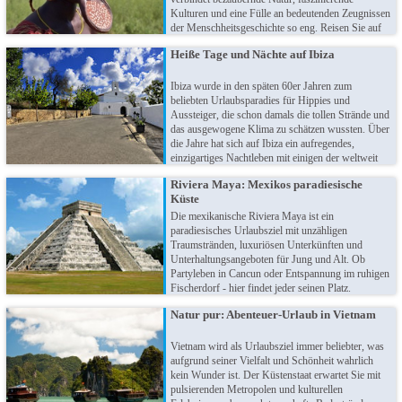
Kulturen und eine Fülle an bedeutenden Zeugnissen
der Menschheitsgeschichte so eng. Reisen Sie auf
den Spuren von "Lucy", genießen Sie das Treiben
Heiße Tage und Nächte auf Ibiza
auf dem größten Markt Afrikas oder bewundern Sie
Lalibelas Felsenkirchen. In Äthiopien jagt ein
Highlight das nächste!
Ibiza wurde in den späten 60er Jahren zum
beliebten Urlaubsparadies für Hippies und
Aussteiger, die schon damals die tollen Strände und
das ausgewogene Klima zu schätzen wussten. Über
die Jahre hat sich auf Ibiza ein aufregendes,
einzigartiges Nachtleben mit einigen der weltweit
besten Clubs entwickelt. Die drittgrößte Balearen-
Riviera Maya: Mexikos paradiesische
Insel ist heute eine spannende Mischung für Jung
Küste
und Alt. Genießen Sie Party, Strand und Meer!
Die mexikanische Riviera Maya ist ein
paradiesisches Urlaubsziel mit unzähligen
Traumstränden, luxuriösen Unterkünften und
Unterhaltungsangeboten für Jung und Alt. Ob
Partyleben in Cancun oder Entspannung im ruhigen
Fischerdorf - hier findet jeder seinen Platz.
Highlights zwischen Stränden und Palmen sind die
Natur pur: Abenteuer-Urlaub in Vietnam
vielen uralten Maya-Ruinen.
Vietnam wird als Urlaubsziel immer beliebter, was
aufgrund seiner Vielfalt und Schönheit wahrlich
kein Wunder ist. Der Küstenstaat erwartet Sie mit
pulsierenden Metropolen und kulturellen