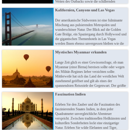
Weiten des Outbacks sowie die schillernden
Metropolen des fünften Kontinents bieten Stoff für
Kalifornien, Canyons und Las Vegas
gleich mehrere Urlaube. Es gibt unglaublich viel zu
entdecken - wann beginnt Ihr Abenteuer?
Der amerikanische Südwesten ist eine fulminante
Mischung aus pulsierenden Metropolen und
wunderschöner Natur. Der Blick auf die Golden
Gate Bridge, ein Spaziergang durch Hollywood und
die gigantischen Themenhotels in Las Vegas
werden Ihnen ebenso unvergessen bleiben wie die
Naturwunder Bryce und Grand Canyon! Ob
Mystisches Myanmar erkunden
Stadtmensch oder Naturfreund: Sie werden aus dem
Staunen nicht mehr herauskommen.
Lange Zeit glich es einer Gewissensfrage, ob man
Myanmar (einst Birma) bereisen sollte oder wegen
des Militär-Regimes lieber verzichten sollte.
Mittlerweile hat sich das Land der westlichen Welt
zunehmend geöffnet und gilt als eines der
spannendsten Reiseziele der Gegenwart. Der größte
Festlandstaat Südostasiens lockt mit
Faszination Indien
landschaftlicher Schönheit und kulturellen
Höhepunkten, die weltweit ihresgleichen suchen.
Erleben Sie den Zauber und die Faszination des
faszinierenden Staates Indien, in dem jeder
Quadratmeter unvergleichliche Abenteuer
verspricht. Zwischen traditionellen Heilkünsten und
kulturellen Sonderheiten lockt eine einzigartige
Natur. Erleben Sie wilde Elefanten und Tiger,