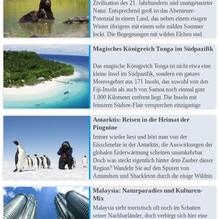
Zivilisation des 21. Jahrhunderts und unangetasteter
Natur. Entsprechend groß ist das Abenteuer-
Potenzial in einem Land, das neben einem eisigen
Winter übrigens mit einem sehr milden Sommer
lockt. Die Begegnungen mit wilden Elchen und
Bären oder hautnahe Beobachtungen gigantischer
Magisches Königreich Tonga im Südpazifik
Wale lassen Urlauberherzen höher schlagen und
bereiten unvergessliche Erfahrungen!
Das magische Königreich Tonga ist nicht etwa eine
kleine Insel im Südpazifik, sondern ein ganzes
Meeresgebiet aus 171 Inseln, das sowohl von den
Fiji-Inseln als auch von Samoa noch einmal gute
1.000 Kilometer entfernt liegt. Die Inseln mit
feinstem Südsee-Flair versprechen einzigartige
Abenteuer und unvergessliche Begegnungen mit
Antarktis: Reisen in die Heimat der
der polynesischen Kultur und Gelassenheit.
Pinguine
Immer wieder liest und hört man von der
Eisschmelze in der Antarktis, die Auswirkungen der
globalen Erderwärmung scheinen unumkehrbar.
Doch was steckt eigentlich hinter dem Zauber dieser
Region? Wandeln Sie auf den Spuren von
Amundsen und Shackleton durch die eisige Wildnis
und machen dabei Ihre ganz persönlichen
Malaysia: Naturparadies und Kulturen-
Entdeckungen. Von gigantischen Gletschern bis hin
Mix
zu den kleinen Überraschungen im ewigen Eis!
Malaysia steht touristisch oft noch im Schatten
seiner Nachbarländer, doch verbirgt sich hier eine