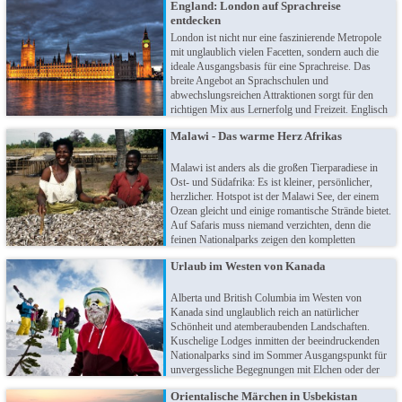
England: London auf Sprachreise
Glück der Einwohner ganz offiziell als Staatsziel
entdecken
definiert. Lassen Sie sich vom Glück anstecken!
London ist nicht nur eine faszinierende Metropole
mit unglaublich vielen Facetten, sondern auch die
ideale Ausgangsbasis für eine Sprachreise. Das
breite Angebot an Sprachschulen und
abwechslungsreichen Attraktionen sorgt für den
richtigen Mix aus Lernerfolg und Freizeit. Englisch
lernen bedeutet nicht nur eine wichtige Fähigkeit für
Malawi - Das warme Herz Afrikas
das Privatleben zu erwerben, sondern auch eine
Basis für den beruflichen Erfolg zu legen.
Malawi ist anders als die großen Tierparadiese in
Ost- und Südafrika: Es ist kleiner, persönlicher,
herzlicher. Hotspot ist der Malawi See, der einem
Ozean gleicht und einige romantische Strände bietet.
Auf Safaris muss niemand verzichten, denn die
feinen Nationalparks zeigen den kompletten
Artenreichtum Afrikas - inklusive Big Five.
Urlaub im Westen von Kanada
Begegnen Sie den vielleicht freundlichsten
Menschen des Kontinents!
Alberta und British Columbia im Westen von
Kanada sind unglaublich reich an natürlicher
Schönheit und atemberaubenden Landschaften.
Kuschelige Lodges inmitten der beeindruckenden
Nationalparks sind im Sommer Ausgangspunkt für
unvergessliche Begegnungen mit Elchen oder der
Beobachtung von Bären. Im Winter lockt der
Orientalische Märchen in Usbekistan
weltberühmte "champagne powder" Wintersportler