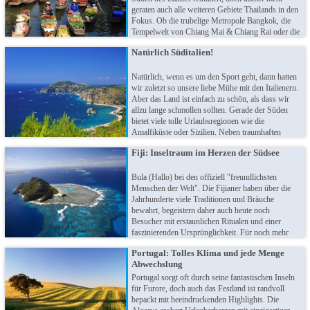
geraten auch alle weiteren Gebiete Thailands in den
Fokus. Ob die trubelige Metropole Bangkok, die
Tempelwelt von Chiang Mai & Chiang Rai oder die
Wälder des ursprünglichen Westens - sie alle
Natürlich Süditalien!
vereinen die Gastfreundschaft und Herzlichkeit im
Land des Lächelns.
Natürlich, wenn es um den Sport geht, dann hatten
wir zuletzt so unsere liebe Mühe mit den Italienern.
Aber das Land ist einfach zu schön, als dass wir
allzu lange schmollen sollten. Gerade der Süden
bietet viele tolle Urlaubsregionen wie die
Amalfiküste oder Sizilien. Neben traumhaften
romantischen Stränden kann man in Süditalien auch
Fiji: Inseltraum im Herzen der Südsee
etwas über die antike Geschichte Italiens erfahren,
z.B. in der versunkenen Stadt Pompeji.
Bula (Hallo) bei den offiziell "freundlichsten
Menschen der Welt". Die Fijianer haben über die
Jahrhunderte viele Traditionen und Bräuche
bewahrt, begeistern daher auch heute noch
Besucher mit erstaunlichen Ritualen und einer
faszinierenden Ursprünglichkeit. Für noch mehr
Freude sorgt die traumhafte Natur des
Portugal: Tolles Klima und jede Menge
Tropenstaates. Genießen Sie das süße Nichtstun im
Abwechslung
romantischen Inselparadies. Ni sa moce (auf
Wiedersehen) in Fiji!
Portugal sorgt oft durch seine fantastischen Inseln
für Furore, doch auch das Festland ist randvoll
bepackt mit beeindruckenden Highlights. Die