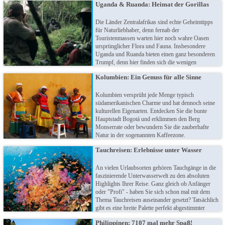
Uganda & Ruanda: Heimat der Gorillas
im Kontakt mit den liebenswerten Bewohnern -
Madagaskar steckt voller Überraschungen!
Die Länder Zentralafrikas sind echte Geheimtipps
für Naturliebhaber, denn fernab der
Touristenmassen warten hier noch wahre Oasen
ursprünglicher Flora und Fauna. Insbesondere
Uganda und Ruanda bieten einen ganz besonderen
Trumpf, denn hier finden sich die wenigen
Zufluchtsorte der bedrohten (und daher
Kolumbien: Ein Genuss für alle Sinne
geschützten) Berggorillas. Wandeln Sie auf den
Spuren von Dian Fossey!
Kolumbien versprüht jede Menge typisch
südamerikanischen Charme und hat dennoch seine
kulturellen Eigenarten. Entdecken Sie die bunte
Hauptstadt Bogotá und erklimmen den Berg
Monserrate oder bewundern Sie die zauberhafte
Natur in der sogenannten Kaffeezone.
Landschaftlich einzigartig ist die Tatacoa Wüste mit
Tauchreisen: Erlebnisse unter Wasser
ihren endlosen Weiten. Entgegen aller Vorbehalte
ein rundum spannendes Urlaubsziel!
An vielen Urlaubsorten gehören Tauchgänge in die
faszinierende Unterwasserwelt zu den absoluten
Highlights Ihrer Reise. Ganz gleich ob Anfänger
oder "Profi" - haben Sie sich schon mal mit dem
Thema Tauchreisen auseinander gesetzt? Tatsächlich
gibt es eine breite Palette perfekt abgestimmter
Tauchreisen und Tauchkreuzfahrten zu den
Philippinen: 7107 mal mehr Spaß!
interessantesten Hotspots der Welt. Entdecken Sie