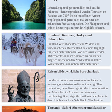
Ihr Urlaubsparadies unter Wasser!
Lebenslustig und gastfreundlich sind sie, die
Filipinos - dementsprechend werden Touristen im
Paradies aus 7107 Inseln mit offenen Armen
empfangen und gerne auch mal zu einer der
zahlreichen Fiestas eingeladen. Die Philippinen sind
jedoch keineswegs nur für ihr Nightlife bekannt,
vielmehr zeigt sich der wahre Trumpf im Tageslicht:
Finnland: Rentiere, Huskys und
Malerische Strände, kristallklares Meer und ein
Polarlichter
Leben zwischen den Naturschönheiten!
Finnland vereint abenteuerliche Wildnis und
verwunschenes Märchenland zu einem Highlight
für jeden Naturliebhaber. Von der faszinierenden
Mitternachtssonne im Sommer bis hin zu den
magisch erscheinenden Nordlichtern in kalten
Winternächten, von unberührter Natur über
traditionsreiche Saunagänge bis hin zum einzig
Reisen bildet wirklich: Sprachurlaub
wahren Weihnachtsmann: Finnland Reisen sind ein
Erlebnis mit bleibenden Erinnerungen!
Fundierte Fremdsprachenkenntnisse haben in
unserer globalisierten Welt eine immer größere
Bedeutung, denn längst gehört die Kommunikation
mit Menschen im Ausland zum normalen
Berufsalltag. Klar, eigentlich will man viel lieber in
den Urlaub als auf die Schulbank. Was liegt da
näher, als das Schöne mit dem Nützlichen zu
Tansania: Safari-Abenteuer und Sansibar
verbinden? Sprachurlaub ist die perfekte