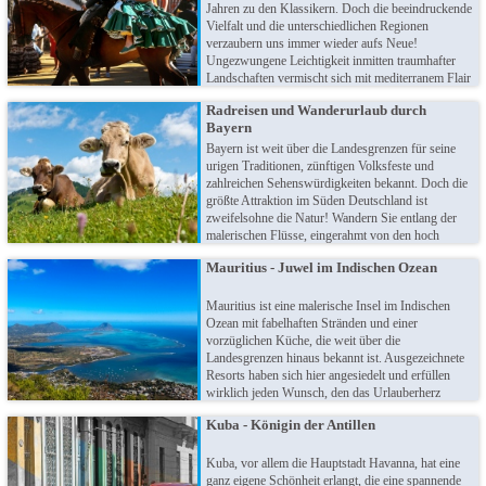
Jahren zu den Klassikern. Doch die beeindruckende
Vielfalt und die unterschiedlichen Regionen
verzaubern uns immer wieder aufs Neue!
Ungezwungene Leichtigkeit inmitten traumhafter
Landschaften vermischt sich mit mediterranem Flair
und der spanischen Herzlichkeit. Von Mallorca über
Radreisen und Wanderurlaub durch
die Kanaren bis nach Andalusien: Spanien steckt
Bayern
auch für Vielreisende noch voller Überraschungen!
Bayern ist weit über die Landesgrenzen für seine
urigen Traditionen, zünftigen Volksfeste und
zahlreichen Sehenswürdigkeiten bekannt. Doch die
größte Attraktion im Süden Deutschland ist
zweifelsohne die Natur! Wandern Sie entlang der
malerischen Flüsse, eingerahmt von den hoch
aufragenden Bergkulissen oder schwingen sich auf
Mauritius - Juwel im Indischen Ozean
den Sattel und erkunden die Region auf ihren
unzähligen Radwegen.
Mauritius ist eine malerische Insel im Indischen
Ozean mit fabelhaften Stränden und einer
vorzüglichen Küche, die weit über die
Landesgrenzen hinaus bekannt ist. Ausgezeichnete
Resorts haben sich hier angesiedelt und erfüllen
wirklich jeden Wunsch, den das Urlauberherz
begehrt. Der hohe Komfort, das milde Klima und
Kuba - Königin der Antillen
die romantische Landschaft haben Mauritius zu
einem der beliebtesten Urlaubsziele für Genießer
und Verliebte gemacht!
Kuba, vor allem die Hauptstadt Havanna, hat eine
ganz eigene Schönheit erlangt, die eine spannende