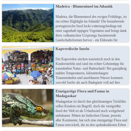
bewundern die zahlreichen Tempel und prunkvollen
Madeira - Blumeninsel im Atlantik
Paläste oder bestaunen am Himalaja das höchste
Gebirge der Welt!
Madeira, die Blumeninsel des ewigen Frühlings, ist
ein echtes Highlight im Atlantik! Die bezaubernde
portugiesische Insel lockt witterungsbedingt mit
einer sagenhaft üppigen Vegetation und bringt dank
ihres vulkanischen Ursprungs faszinierende
Landschaftsformen hervor - ein Eldorado für
Naturliebhaber und Aktivurlauber. Entdecken Sie
Kapverdische Inseln
malerische Wasserfälle, unternehmen
unvergessliche Wanderungen und genießen den
Duft von Lavendel in der Luft!
Die Kapverden stecken touristisch noch in den
Kinderstiefeln und sind ein echter Geheimtipp für
traumhaften Natur- und Badeurlaub! Bei ganzjährig
milden Temperaturen, kilometerlangen
Traumstränden und azurblauem Wasser kommen
sowohl Surfer als auch Badegäste voll auf ihre
Kosten. Die Inseln entwickeln sich zu echten
Einzigartige Flora und Fauna in
Trendzielen, die eine Mischung afrikanischer und
Madagaskar
südeuropäischer Einflüsse an den Tag legen.
Madagaskar ist durch den gleichnamigen Trickfilm
selbst Kindern ein Begriff, doch die viertgrößte
Insel der Welt ist als Urlaubsziel noch weitgehend
unbekannt. Mitten im Indischen Ozean, jenseits
aller Kontinente, hat sich eine einzigartige Flora und
Fauna entwickelt, die zu den spektakulärsten Erben
unserer Erde gehört. Ob in den Regenwäldern oder