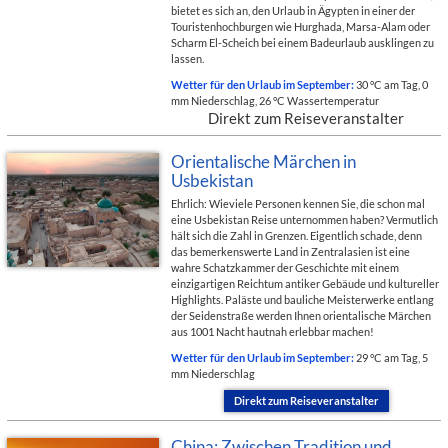
bietet es sich an, den Urlaub in Ägypten in einer der
Touristenhochburgen wie Hurghada, Marsa-Alam oder
Scharm El-Scheich bei einem Badeurlaub ausklingen zu
lassen.
Wetter für den Urlaub im September:
30 °C am Tag, 0
mm Niederschlag, 26 °C Wassertemperatur
Direkt zum Reiseveranstalter
Orientalische Märchen in
Usbekistan
Ehrlich: Wieviele Personen kennen Sie, die schon mal
eine Usbekistan Reise unternommen haben? Vermutlich
hält sich die Zahl in Grenzen. Eigentlich schade, denn
das bemerkenswerte Land in Zentralasien ist eine
wahre Schatzkammer der Geschichte mit einem
einzigartigen Reichtum antiker Gebäude und kultureller
Highlights. Paläste und bauliche Meisterwerke entlang
der Seidenstraße werden Ihnen orientalische Märchen
aus 1001 Nacht hautnah erlebbar machen!
Wetter für den Urlaub im September:
29 °C am Tag, 5
mm Niederschlag
Direkt zum Reiseveranstalter
China: Zwischen Tradition und