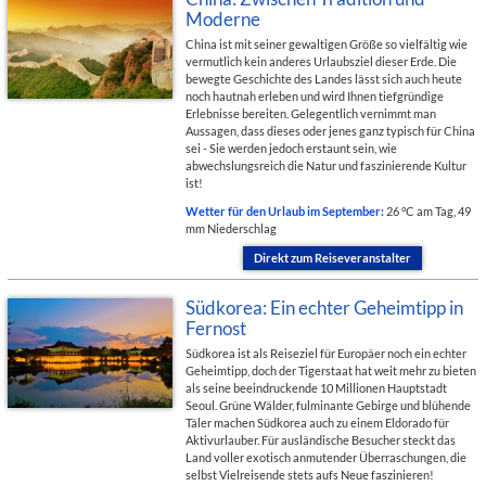
Moderne
China ist mit seiner gewaltigen Größe so vielfältig wie
vermutlich kein anderes Urlaubsziel dieser Erde. Die
bewegte Geschichte des Landes lässt sich auch heute
noch hautnah erleben und wird Ihnen tiefgründige
Erlebnisse bereiten. Gelegentlich vernimmt man
Aussagen, dass dieses oder jenes ganz typisch für China
sei - Sie werden jedoch erstaunt sein, wie
abwechslungsreich die Natur und faszinierende Kultur
ist!
Wetter für den Urlaub im September:
26 °C am Tag, 49
mm Niederschlag
Direkt zum Reiseveranstalter
Südkorea: Ein echter Geheimtipp in
Fernost
Südkorea ist als Reiseziel für Europäer noch ein echter
Geheimtipp, doch der Tigerstaat hat weit mehr zu bieten
als seine beeindruckende 10 Millionen Hauptstadt
Seoul. Grüne Wälder, fulminante Gebirge und blühende
Täler machen Südkorea auch zu einem Eldorado für
Aktivurlauber. Für ausländische Besucher steckt das
Land voller exotisch anmutender Überraschungen, die
selbst Vielreisende stets aufs Neue faszinieren!