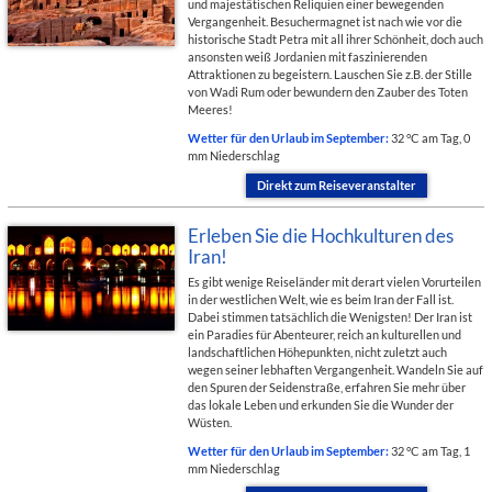
und majestätischen Reliquien einer bewegenden
Vergangenheit. Besuchermagnet ist nach wie vor die
historische Stadt Petra mit all ihrer Schönheit, doch auch
ansonsten weiß Jordanien mit faszinierenden
Attraktionen zu begeistern. Lauschen Sie z.B. der Stille
von Wadi Rum oder bewundern den Zauber des Toten
Meeres!
Wetter für den Urlaub im September:
32 °C am Tag, 0
mm Niederschlag
Direkt zum Reiseveranstalter
Erleben Sie die Hochkulturen des
Iran!
Es gibt wenige Reiseländer mit derart vielen Vorurteilen
in der westlichen Welt, wie es beim Iran der Fall ist.
Dabei stimmen tatsächlich die Wenigsten! Der Iran ist
ein Paradies für Abenteurer, reich an kulturellen und
landschaftlichen Höhepunkten, nicht zuletzt auch
wegen seiner lebhaften Vergangenheit. Wandeln Sie auf
den Spuren der Seidenstraße, erfahren Sie mehr über
das lokale Leben und erkunden Sie die Wunder der
Wüsten.
Wetter für den Urlaub im September:
32 °C am Tag, 1
mm Niederschlag