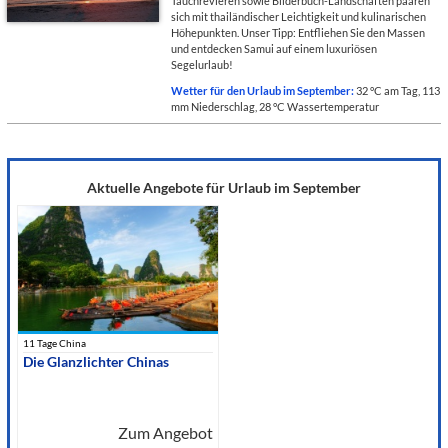
Tauchrevieren sowie Bilderbuch-Landschaften paaren
sich mit thailändischer Leichtigkeit und kulinarischen
Höhepunkten. Unser Tipp: Entfliehen Sie den Massen
und entdecken Samui auf einem luxuriösen
Segelurlaub!
Wetter für den Urlaub im September:
32 °C am Tag, 113
mm Niederschlag, 28 °C Wassertemperatur
Aktuelle Angebote für Urlaub im September
11 Tage China
Die Glanzlichter Chinas
Zum Angebot