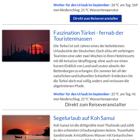
Wetter für den Urlaub im September:
26 °C am Tag, 169
mm Niederschlag, 21 °C Wassertemperatur
Direkt zum Reiseveranstalter
Faszination Türkei - fernab der
Touristenmassen
Die Türkei ist seit Jahren eines der beliebtesten
Urlaubsziele der Deutschen. Doch allzu oft verbringen
Touristen eine oder zwei Wochen in ihren Hotelresorts
mit All Inclusive-Verpflegung, ohne auch nur einen
kurzen Einblick von Land und Leuten abseits der
Bettenburgen zu erlangen. Ein Jammer bei all der
natürlichen und kulturellen Schönheit! Entdecken Sie
die Türkei doch mal völlig anders und verlassen die
abgetretenen Pfade.
Wetter für den Urlaub im September:
25 °C am Tag, 41
mm Niederschlag, 21 °C Wassertemperatur
Direkt zum Reiseveranstalter
Segelurlaub auf Koh Samui
Koh Samui ist die drittgrößte Insel Thailands und zählt
zu den schönsten Urlaubsregionen Asiens: Traumhafte
Sandstrände, kristallklares Wasser mit fantastischen