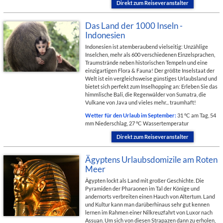
Direkt zum Reiseveranstalter
Das Land der 1000 Inseln -
Indonesien
Indonesien ist atemberaubend vielseitig: Unzählige
Inselchen, mehr als 600 verschiedenen Einzelsprachen,
Traumstrände neben historischen Tempeln und eine
einzigartigen Flora & Fauna! Der größte Inselstaat der
Welt ist ein vergleichsweise günstiges Urlaubsland und
bietet sich perfekt zum Inselhopping an: Erleben Sie das
himmlische Bali, die Regenwälder von Sumatra, die
Vulkane von Java und vieles mehr... traumhaft!
Wetter für den Urlaub im September:
31 °C am Tag, 54
mm Niederschlag, 27 °C Wassertemperatur
Direkt zum Reiseveranstalter
Ägyptens Urlaubsdomizile am Roten
Meer
Ägypten lockt als Land mit großer Geschichte. Die
Pyramiden der Pharaonen im Tal der Könige und
andernorts verbreiten einen Hauch von Altertum. Land
und Kultur kann man darüberhinaus sehr gut kennen
lernen im Rahmen einer Nilkreuzfahrt von Luxor nach
Assuan. Um sich von diesen Strapazen dann zu erholen,