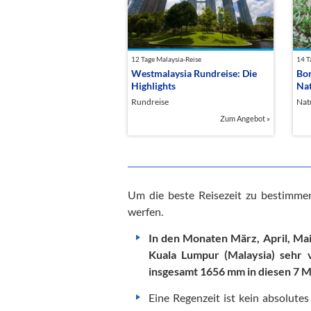
12 Tage Malaysia-Reise
14 T
Westmalaysia Rundreise: Die
Bor
Highlights
Nat
Rundreise
Nat
Zum Angebot
»
Um die beste Reisezeit zu bestimmen
werfen.
In den Monaten März, April, Ma
Kuala Lumpur (Malaysia) sehr 
insgesamt 1656 mm in diesen 7 
Eine Regenzeit ist kein absolute