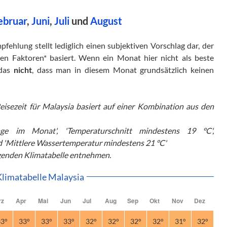
ebruar
,
Juni
,
Juli
und
August
fehlung stellt lediglich einen subjektiven Vorschlag dar, der
en Faktoren* basiert. Wenn ein Monat hier nicht als beste
 das
nicht
, dass man in diesem Monat grundsätzlich keinen
eisezeit für Malaysia basiert auf einer Kombination aus den
 im Monat', 'Temperaturschnitt mindestens 19 °C',
d 'Mittlere Wassertemperatur mindestens 21 °C'
genden Klimatabelle entnehmen.
Klimatabelle Malaysia
rz
Apr
Mai
Jun
Jul
Aug
Sep
Okt
Nov
Dez
3°
33°
33°
33°
32°
32°
32°
32°
31°
32°