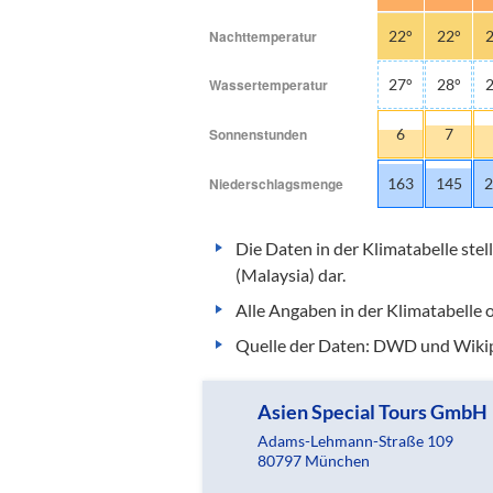
Nachttemperatur
22°
22°
2
Wassertemperatur
27°
28°
2
Sonnenstunden
6
7
Niederschlagsmenge
163
145
2
Die Daten in der Klimatabelle ste
(Malaysia) dar.
Alle Angaben in der Klimatabelle
Quelle der Daten: DWD und Wikip
Asien Special Tours GmbH
Adams-Lehmann-Straße 109
80797 München