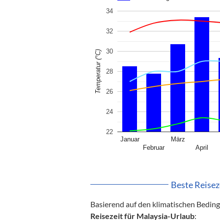
34
32
30
Temperatur (°C)
28
26
24
22
Januar
März
Februar
April
Beste Reisez
Basierend auf den klimatischen Bedin
Reisezeit für Malaysia-Urlaub
: