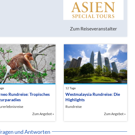
Zum Reiseveranstalter
age
12 Tage
neo Rundreise: Tropisches
Westmalaysia Rundreise: Die
urparadies
Highlights
urerlebnisreise
Rundreise
Zum Angebot
»
Zum Angebot
»
Fragen und Antworten