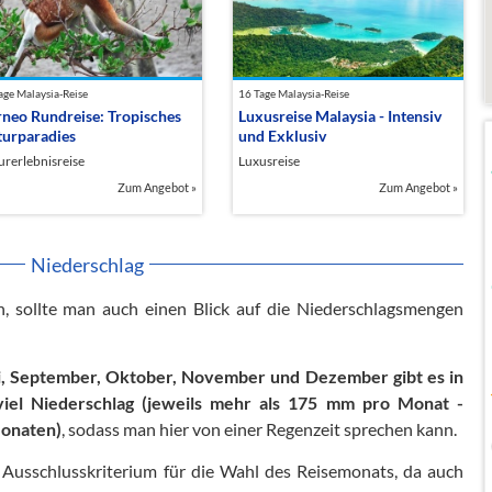
age Malaysia-Reise
16 Tage Malaysia-Reise
neo Rundreise: Tropisches
Luxusreise Malaysia - Intensiv
urparadies
und Exklusiv
urerlebnisreise
Luxusreise
Zum Angebot
»
Zum Angebot
»
Niederschlag
, sollte man auch einen Blick auf die Niederschlagsmengen
i, September, Oktober, November und Dezember gibt es in
viel Niederschlag (jeweils mehr als 175 mm pro Monat -
Monaten)
, sodass man hier von einer Regenzeit sprechen kann.
s Ausschlusskriterium für die Wahl des Reisemonats, da auch