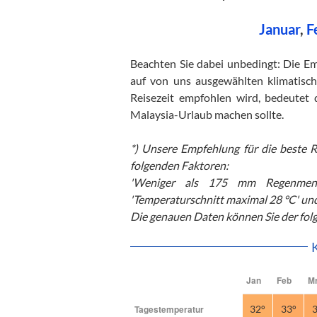
Januar
,
F
Beachten Sie dabei unbedingt: Die Emp
auf von uns ausgewählten klimatisch
Reisezeit empfohlen wird, bedeutet
Malaysia-Urlaub machen sollte.
*) Unsere Empfehlung für die beste R
folgenden Faktoren:
'Weniger als 175 mm Regenmenge
'Temperaturschnitt maximal 28 °C' un
Die genauen Daten können Sie der fol
Jan
Feb
M
Tagestemperatur
32°
33°
3