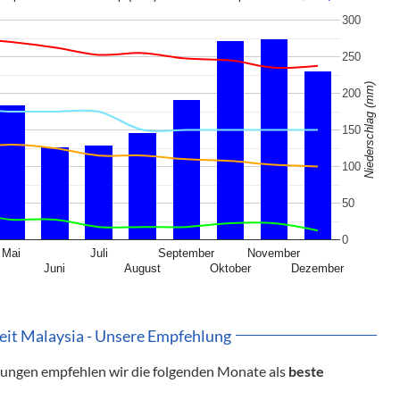
300
250
Niederschlag (mm)
200
150
100
50
0
Mai
Juli
September
November
Juni
August
Oktober
Dezember
eit Malaysia - Unsere Empfehlung
gungen empfehlen wir die folgenden Monate als
beste