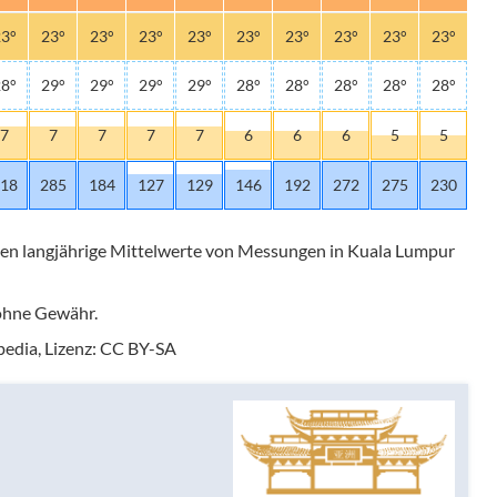
3°
23°
23°
23°
23°
23°
23°
23°
23°
23°
8°
29°
29°
29°
29°
28°
28°
28°
28°
28°
7
7
7
7
7
6
6
6
5
5
18
285
184
127
129
146
192
272
275
230
llen langjährige Mittelwerte von Messungen in Kuala Lumpur
 ohne Gewähr.
edia, Lizenz: CC BY-SA