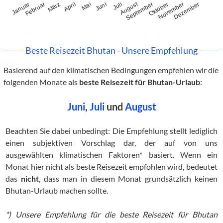
August
Januar
Februar
März
April
Mai
Juni
Juli
September
Oktober
November
Dezember
Beste Reisezeit Bhutan - Unsere Empfehlung
Basierend auf den klimatischen Bedingungen empfehlen wir die
folgenden Monate als
beste Reisezeit für Bhutan-Urlaub
:
Juni
,
Juli
und
August
Beachten Sie dabei unbedingt: Die Empfehlung stellt lediglich
einen subjektiven Vorschlag dar, der auf von uns
ausgewählten klimatischen Faktoren* basiert. Wenn ein
Monat hier nicht als beste Reisezeit empfohlen wird, bedeutet
das
nicht
, dass man in diesem Monat grundsätzlich keinen
Bhutan-Urlaub machen sollte.
*) Unsere Empfehlung für die beste Reisezeit für Bhutan