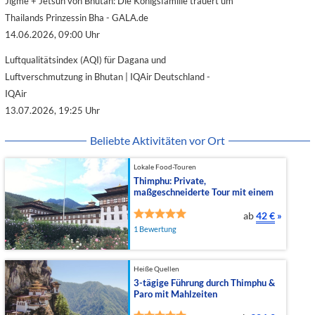
Jigme + Jetsun von Bhutan: Die Königsfamilie trauert um
Thailands Prinzessin Bha - GALA.de
14.06.2026, 09:00 Uhr
Luftqualitätsindex (AQI) für Dagana und
Luftverschmutzung in Bhutan | IQAir Deutschland -
IQAir
13.07.2026, 19:25 Uhr
Beliebte Aktivitäten vor Ort
Lokale Food-Touren
Thimphu: Private,
maßgeschneiderte Tour mit einem
lokalen G...
ab
42 €
»
1 Bewertung
Heiße Quellen
3-tägige Führung durch Thimphu &
Paro mit Mahlzeiten