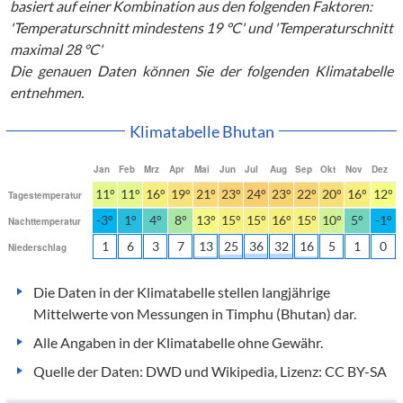
basiert auf einer Kombination aus den folgenden Faktoren:
'Temperaturschnitt mindestens 19 °C' und 'Temperaturschnitt
maximal 28 °C'
Die genauen Daten können Sie der folgenden Klimatabelle
entnehmen.
Klimatabelle Bhutan
Jan
Feb
Mrz
Apr
Mai
Jun
Jul
Aug
Sep
Okt
Nov
Dez
11°
11°
16°
19°
21°
23°
24°
23°
22°
20°
16°
12°
Tagestemperatur
-3°
1°
4°
8°
13°
15°
15°
16°
15°
10°
5°
-1°
Nachttemperatur
1
6
3
7
13
25
36
32
16
5
1
0
Niederschlag
Die Daten in der Klimatabelle stellen langjährige
Mittelwerte von Messungen in Timphu (Bhutan) dar.
Alle Angaben in der Klimatabelle ohne Gewähr.
Quelle der Daten: DWD und Wikipedia, Lizenz: CC BY-SA