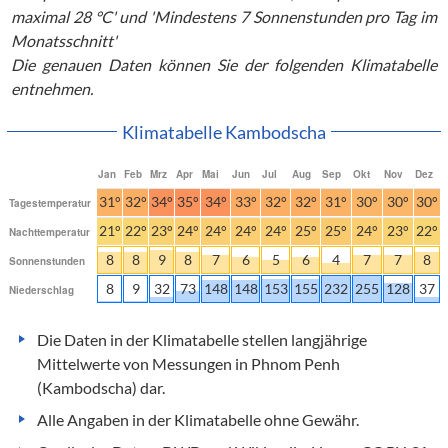
maximal 28 °C' und 'Mindestens 7 Sonnenstunden pro Tag im
Monatsschnitt'
Die genauen Daten können Sie der folgenden Klimatabelle
entnehmen.
Klimatabelle Kambodscha
Jan
Feb
Mrz
Apr
Mai
Jun
Jul
Aug
Sep
Okt
Nov
Dez
31°
32°
34°
35°
34°
33°
32°
32°
31°
30°
30°
30°
Tagestemperatur
21°
22°
23°
24°
24°
24°
24°
25°
25°
24°
23°
22°
Nachttemperatur
8
8
9
8
7
6
5
6
4
7
7
8
Sonnenstunden
8
9
32
73
148
148
153
155
232
255
128
37
Niederschlag
Die Daten in der Klimatabelle stellen langjährige
Mittelwerte von Messungen in Phnom Penh
(Kambodscha) dar.
Alle Angaben in der Klimatabelle ohne Gewähr.