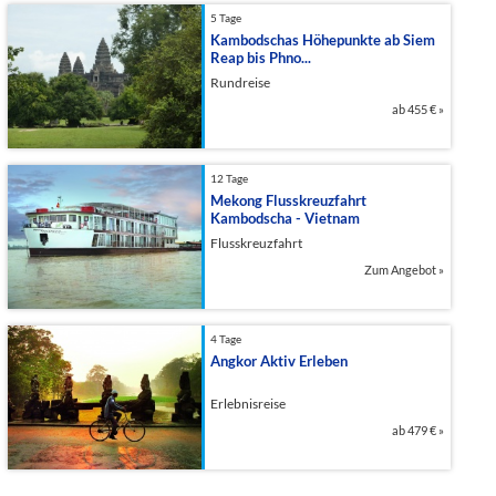
5 Tage
Kambodschas Höhepunkte ab Siem
Reap bis Phno...
Rundreise
ab
455 €
»
12 Tage
Mekong Flusskreuzfahrt
Kambodscha - Vietnam
Flusskreuzfahrt
Zum Angebot
»
4 Tage
Angkor Aktiv Erleben
Erlebnisreise
ab
479 €
»