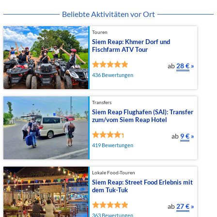
Beliebte Aktivitäten vor Ort
Touren
Siem Reap: Khmer Dorf und
Fischfarm ATV Tour
ab
28 €
»
436 Bewertungen
Transfers
Siem Reap Flughafen (SAI): Transfer
zum/vom Siem Reap Hotel
ab
9 €
»
419 Bewertungen
Lokale Food-Touren
Siem Reap: Street Food Erlebnis mit
dem Tuk-Tuk
ab
27 €
»
363 Bewertungen