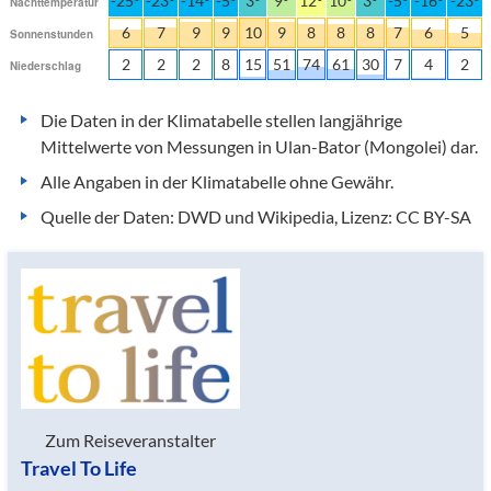
-25°
-23°
-14°
-5°
3°
9°
12°
10°
3°
-5°
-16°
-23°
Nachttemperatur
6
7
9
9
10
9
8
8
8
7
6
5
Sonnenstunden
2
2
2
8
15
51
74
61
30
7
4
2
Niederschlag
Die Daten in der Klimatabelle stellen langjährige
Mittelwerte von Messungen in Ulan-Bator (Mongolei) dar.
Alle Angaben in der Klimatabelle ohne Gewähr.
Quelle der Daten: DWD und Wikipedia, Lizenz: CC BY-SA
Zum Reiseveranstalter
Travel To Life