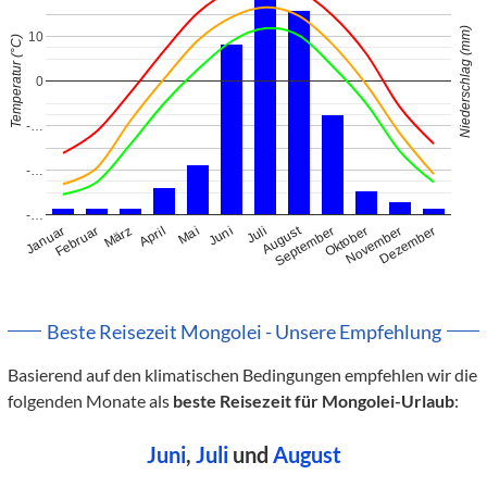
Niederschlag (mm)
10
Temperatur (°C)
0
-…
-…
-…
August
Januar
Februar
März
April
Mai
Juni
Juli
September
Oktober
November
Dezember
Beste Reisezeit Mongolei - Unsere Empfehlung
Basierend auf den klimatischen Bedingungen empfehlen wir die
folgenden Monate als
beste Reisezeit für Mongolei-Urlaub
:
Juni
,
Juli
und
August