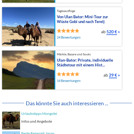
Tagesausflüge
Von Ulan Bator: Mini-Tour zur
Wüste Gobi und nach Terelj
ab
520 €
»
24 Bewertungen
Märkte, Basare und Souks
Ulan-Bator: Private, individuelle
Städtetour mit einem Hist...
ab
29 €
»
14 Bewertungen
Das könnte Sie auch interessieren ...
Urlaubstipps Mongolei
Infos und Angebote
Beste Reisezeit Japan