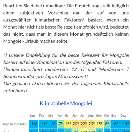
Beachten Sie dabei unbedingt: Die Empfehlung stellt lediglich
einen subjektiven Vorschlag dar, der auf von uns
ausgewählten klimatischen Faktoren* basiert. Wenn ein
Monat hier nicht als beste Reisezeit empfohlen wird, bedeutet
das
nicht
, dass man in diesem Monat grundsätzlich keinen
Mongolei-Urlaub machen sollte.
*) Unsere Empfehlung für die beste Reisezeit für Mongolei
basiert auf einer Kombination aus den folgenden Faktoren:
'Temperaturschnitt mindestens 12 °C' und 'Mindestens 7
Sonnenstunden pro Tag im Monatsschnitt'
Die genauen Daten können Sie der folgenden Klimatabelle
entnehmen.
Klimatabelle Mongolei
Jan
Feb
Mrz
Apr
Mai
Jun
Jul
Aug
Sep
Okt
Nov
Dez
-16°
-11°
-3°
7°
15°
20°
22°
20°
15°
6°
-6°
-14°
Tagestemperatur