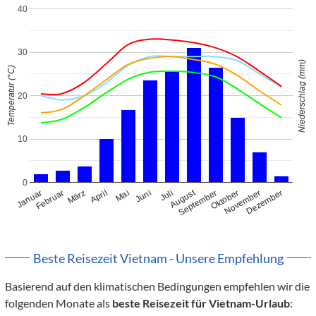
40
30
Niederschlag (mm)
Temperatur (°C)
20
10
0
August
Januar
Februar
März
April
Mai
Juni
Juli
September
Oktober
November
Dezember
Beste Reisezeit Vietnam - Unsere Empfehlung
Basierend auf den klimatischen Bedingungen empfehlen wir die
folgenden Monate als
beste Reisezeit für Vietnam-Urlaub
: