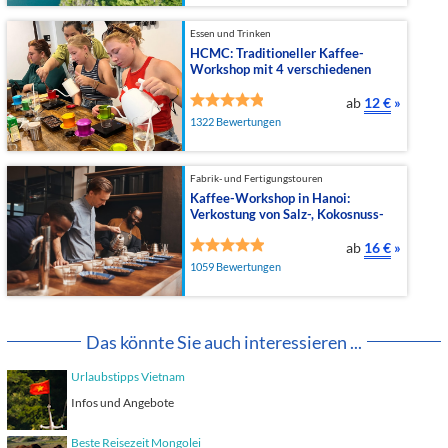
Essen und Trinken
HCMC: Traditioneller Kaffee-
Workshop mit 4 verschiedenen
Br�...
ab
12 €
»
1322 Bewertungen
Fabrik- und Fertigungstouren
Kaffee-Workshop in Hanoi:
Verkostung von Salz-, Kokosnuss-
u...
ab
16 €
»
1059 Bewertungen
Das könnte Sie auch interessieren ...
Urlaubstipps Vietnam
Infos und Angebote
Beste Reisezeit Mongolei