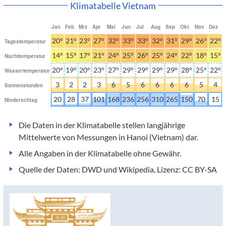
Klimatabelle Vietnam
Jan
Feb
Mrz
Apr
Mai
Jun
Jul
Aug
Sep
Okt
Nov
Dez
20°
21°
23°
27°
32°
33°
33°
32°
31°
29°
26°
22°
Tagestemperatur
14°
15°
17°
21°
24°
25°
26°
25°
24°
22°
18°
15°
Nachttemperatur
20°
19°
20°
23°
27°
29°
29°
29°
29°
28°
25°
22°
Wassertemperatur
3
2
2
3
6
5
6
6
6
6
5
4
Sonnenstunden
20
28
37
101
168
236
256
310
265
150
70
15
Niederschlag
Die Daten in der Klimatabelle stellen langjährige
Mittelwerte von Messungen in Hanoi (Vietnam) dar.
Alle Angaben in der Klimatabelle ohne Gewähr.
Quelle der Daten: DWD und Wikipedia, Lizenz: CC BY-SA