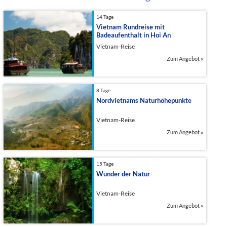
14 Tage
Vietnam Rundreise mit
Badeaufenthalt in Hoi An
Vietnam-Reise
Zum Angebot
»
8 Tage
Nordvietnams Naturhöhepunkte
Vietnam-Reise
Zum Angebot
»
15 Tage
Wunder der Natur
Vietnam-Reise
Zum Angebot
»