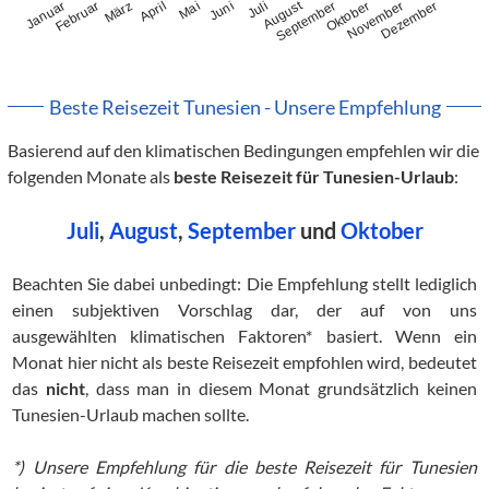
August
Januar
Februar
März
April
Mai
Juni
Juli
September
Oktober
November
Dezember
Beste Reisezeit Tunesien - Unsere Empfehlung
Basierend auf den klimatischen Bedingungen empfehlen wir die
folgenden Monate als
beste Reisezeit für Tunesien-Urlaub
:
Juli
,
August
,
September
und
Oktober
Beachten Sie dabei unbedingt: Die Empfehlung stellt lediglich
einen subjektiven Vorschlag dar, der auf von uns
ausgewählten klimatischen Faktoren* basiert. Wenn ein
Monat hier nicht als beste Reisezeit empfohlen wird, bedeutet
das
nicht
, dass man in diesem Monat grundsätzlich keinen
Tunesien-Urlaub machen sollte.
*) Unsere Empfehlung für die beste Reisezeit für Tunesien