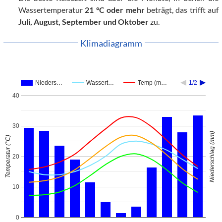
Wassertemperatur
21 °C oder mehr
beträgt, das trifft auf
Juli, August, September und Oktober
zu.
Klimadiagramm
Nieders…
Wassert…
Temp (m…
1/2
40
30
Niederschlag (mm)
Temperatur (°C)
20
10
0