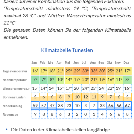
basiert auf einer Kombination aus den folgenden Faktoren:
'Temperaturschnitt mindestens 19 °C', 'Temperaturschnitt
maximal 28 °C' und 'Mittlere Wassertemperatur mindestens
21 °C'
Die genauen Daten können Sie der folgenden Klimatabelle
entnehmen.
Klimatabelle Tunesien
Jan
Feb
Mrz
Apr
Mai
Jun
Jul
Aug
Sep
Okt
Nov
Dez
16°
17°
18°
21°
25°
29°
33°
33°
30°
25°
21°
17°
Tagestemperatur
7°
7°
8°
10°
14°
17°
20°
21°
19°
16°
11°
8°
Nachttemperatur
15°
14°
14°
15°
17°
20°
24°
25°
24°
22°
19°
16°
Wassertemperatur
5
6
6
8
9
10
12
11
9
7
6
5
Sonnenstunden
59
57
47
38
23
10
3
7
33
66
56
67
Niederschlag
9
8
8
6
3
2
0
1
4
6
6
8
Regentage
Die Daten in der Klimatabelle stellen langjährige