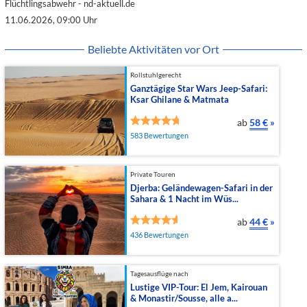
Flüchtlingsabwehr - nd-aktuell.de
11.06.2026, 09:00 Uhr
Beliebte Aktivitäten vor Ort
Rollstuhlgerecht
Ganztägige Star Wars Jeep-Safari:
Ksar Ghilane & Matmata
ab
58 €
»
583 Bewertungen
Private Touren
Djerba: Geländewagen-Safari in der
Sahara & 1 Nacht im Wüs...
ab
44 €
»
436 Bewertungen
Tagesausflüge nach
Lustige VIP-Tour: El Jem, Kairouan
& Monastir/Sousse, alle a...