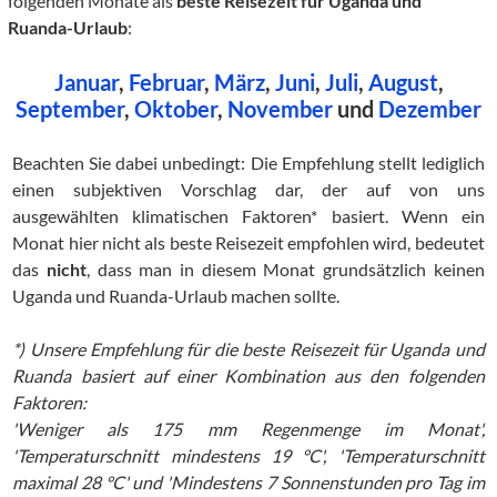
folgenden Monate als
beste Reisezeit für Uganda und
Ruanda-Urlaub
:
Januar
,
Februar
,
März
,
Juni
,
Juli
,
August
,
September
,
Oktober
,
November
und
Dezember
Beachten Sie dabei unbedingt: Die Empfehlung stellt lediglich
einen subjektiven Vorschlag dar, der auf von uns
ausgewählten klimatischen Faktoren* basiert. Wenn ein
Monat hier nicht als beste Reisezeit empfohlen wird, bedeutet
das
nicht
, dass man in diesem Monat grundsätzlich keinen
Uganda und Ruanda-Urlaub machen sollte.
*) Unsere Empfehlung für die beste Reisezeit für Uganda und
Ruanda basiert auf einer Kombination aus den folgenden
Faktoren:
'Weniger als 175 mm Regenmenge im Monat',
'Temperaturschnitt mindestens 19 °C', 'Temperaturschnitt
maximal 28 °C' und 'Mindestens 7 Sonnenstunden pro Tag im