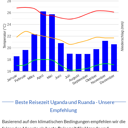
28
26
Niederschlag (mm)
24
Temperatur (°C)
22
20
18
16
August
Januar
Februar
März
April
Mai
Juni
Juli
September
Oktober
November
Dezember
Beste Reisezeit Uganda und Ruanda - Unsere
Empfehlung
Basierend auf den klimatischen Bedingungen empfehlen wir die