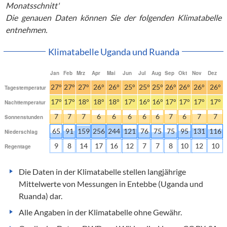
Monatsschnitt'
Die genauen Daten können Sie der folgenden Klimatabelle
entnehmen.
Klimatabelle Uganda und Ruanda
Jan
Feb
Mrz
Apr
Mai
Jun
Jul
Aug
Sep
Okt
Nov
Dez
27°
27°
27°
26°
26°
25°
25°
25°
26°
26°
26°
26°
Tagestemperatur
17°
17°
18°
18°
18°
17°
16°
16°
17°
17°
17°
17°
Nachttemperatur
7
7
7
6
6
6
6
6
7
6
7
7
Sonnenstunden
65
91
159
256
244
121
76
75
75
95
131
116
Niederschlag
9
8
14
17
16
12
7
7
8
10
12
10
Regentage
Die Daten in der Klimatabelle stellen langjährige
Mittelwerte von Messungen in Entebbe (Uganda und
Ruanda) dar.
Alle Angaben in der Klimatabelle ohne Gewähr.