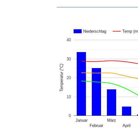
Niederschlag
Temp (m
40
30
Temperatur (°C)
20
10
0
Januar
März
Februar
April