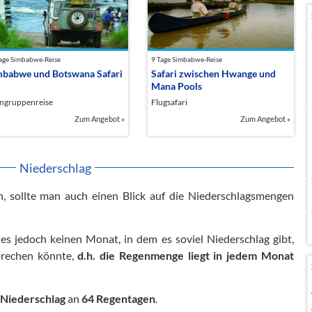
age Simbabwe-Reise
9 Tage Simbabwe-Reise
mbabwe und Botswana Safari
Safari zwischen Hwange und
Mana Pools
ingruppenreise
Flugsafari
Zum Angebot
»
Zum Angebot
»
Niederschlag
, sollte man auch einen Blick auf die Niederschlagsmengen
 es jedoch keinen Monat, in dem es soviel Niederschlag gibt,
prechen könnte,
d.h. die Regenmenge liegt in jedem Monat
Niederschlag
an
64 Regentagen
.