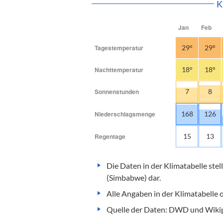
K
Jan
Feb
Tagestemperatur
29°
29°
Nachttemperatur
18°
18°
Sonnenstunden
7
8
Niederschlagsmenge
168
126
Regentage
15
13
Die Daten in der Klimatabelle stel
(Simbabwe) dar.
Alle Angaben in der Klimatabelle
Quelle der Daten: DWD und Wikip