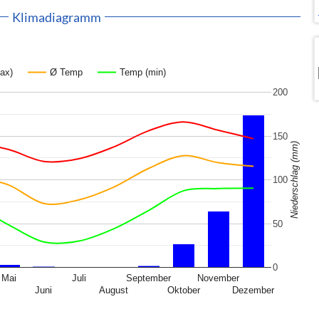
Klimadiagramm
ax)
Ø Temp
Temp (min)
200
150
Niederschlag (mm)
100
50
0
Mai
Juli
September
November
Juni
August
Oktober
Dezember