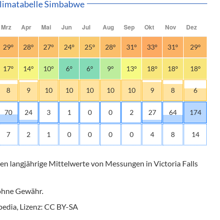
limatabelle Simbabwe
Mrz
Apr
Mai
Jun
Jul
Aug
Sep
Okt
Nov
Dez
29°
28°
27°
24°
25°
28°
31°
33°
31°
29°
17°
14°
10°
6°
6°
9°
13°
18°
18°
18°
8
9
10
10
10
10
10
9
8
6
70
24
3
1
0
0
2
27
64
174
7
2
1
0
0
0
0
4
8
14
len langjährige Mittelwerte von Messungen in Victoria Falls
 ohne Gewähr.
edia, Lizenz: CC BY-SA