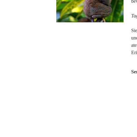
be
Ta
Si
un
at
Eri
Se