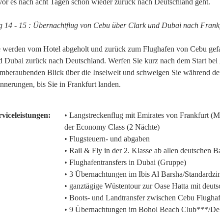
vor es nach acht Tagen schon wieder zurück nach Deutschland geht.
g 14 - 15 : Übernachtflug von Cebu über Clark und Dubai nach Frank
e werden vom Hotel abgeholt und zurück zum Flughafen von Cebu gefah
d Dubai zurück nach Deutschland. Werfen Sie kurz nach dem Start bei
emberaubenden Blick über die Inselwelt und schwelgen Sie während de
nnerungen, bis Sie in Frankfurt landen.
rviceleistungen:
• Langstreckenflug mit Emirates von Frankfurt (
der Economy Class (2 Nächte)
• Flugsteuern- und abgaben
• Rail & Fly in der 2. Klasse ab allen deutschen 
• Flughafentransfers in Dubai (Gruppe)
• 3 Übernachtungen im Ibis Al Barsha/Standardzi
• ganztägige Wüstentour zur Oase Hatta mit deuts
• Boots- und Landtransfer zwischen Cebu Flugha
• 9 Übernachtungen im Bohol Beach Club***/Del