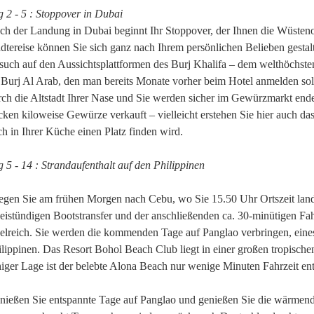
g 2 - 5 : Stoppover in Dubai
ch der Landung in Dubai beginnt Ihr Stoppover, der Ihnen die Wüstenoas
ädtereise können Sie sich ganz nach Ihrem persönlichen Belieben gestal
such auf den Aussichtsplattformen des Burj Khalifa – dem welthöchst
 Burj Al Arab, den man bereits Monate vorher beim Hotel anmelden sol
rch die Altstadt Ihrer Nase und Sie werden sicher im Gewürzmarkt end
cken kiloweise Gewürze verkauft – vielleicht erstehen Sie hier auch d
ch in Ihrer Küche einen Platz finden wird.
g 5 - 14 : Strandaufenthalt auf den Philippinen
iegen Sie am frühen Morgen nach Cebu, wo Sie 15.50 Uhr Ortszeit lan
eistündigen Bootstransfer und der anschließenden ca. 30-minütigen Fah
selreich. Sie werden die kommenden Tage auf Panglao verbringen, eines
ilippinen. Das Resort Bohol Beach Club liegt in einer großen tropische
higer Lage ist der belebte Alona Beach nur wenige Minuten Fahrzeit ent
nießen Sie entspannte Tage auf Panglao und genießen Sie die wärmen