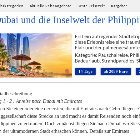
ubskategorien
Aktuelle Reiseangebote
Beste Reisezeit
Ratgeber
ubai und die Inselwelt der Philipp
Erst ein aufregender Städtetr
diese Erlebnisreise eine trau
Flair und der palmengesäumten
Kategorie: Pauschalreise, Phili
Badeurlaub, Strandparadies, S
14 Tage
ab 2099 Euro
tailbeschreibung
g 1 - 2 : Anreise nach Dubai mit Emirates
en Sie einer oder eine der ersten, die mit Emirates nach Cebu fliegen. 
uggesellschaft diese Strecke an und macht es damit Reisenden noch einfa
ilippinen zu erkunden. Doch zunächst fliegen Sie nach Dubai, wo Sie 
n der ultramodernen Stadt erhaschen können. Details zur Emirates