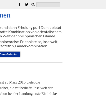
inen
ip und dann Erholung pur! Damit bietet
mhafte Kombination von orientalischem
 Welt der philippinischen Eilande.
ppinenreise, Erlebnisreise, Inselwelt,
tädtetrip, Länderkombination
Zum Anbieter
Erst ab März 2016 bietet die
cher, die zauberhafte Inselwelt der
schon bei der Landung erste Eindrücke