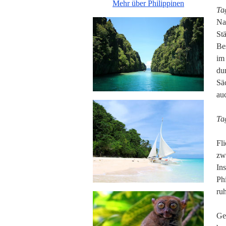
Mehr über Philippinen
Ta
Na
St
Be
im
du
Sä
au
Ta
Fl
zw
In
Ph
ru
Ge