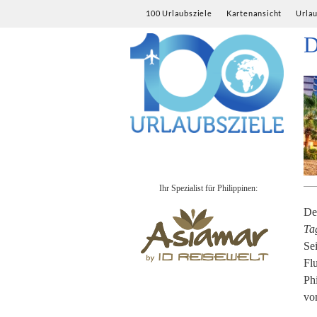
100 Urlaubsziele
Kartenansicht
Urla
D
Ihr Spezialist für Philippinen:
De
Ta
Sei
Fl
Ph
vo