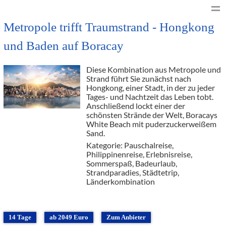
Metropole trifft Traumstrand - Hongkong
und Baden auf Boracay
Diese Kombination aus Metropole und
Strand führt Sie zunächst nach
Hongkong, einer Stadt, in der zu jeder
Tages- und Nachtzeit das Leben tobt.
Anschließend lockt einer der
schönsten Strände der Welt, Boracays
White Beach mit puderzuckerweißem
Sand.
Kategorie: Pauschalreise,
Philippinenreise, Erlebnisreise,
Sommerspaß, Badeurlaub,
Strandparadies, Städtetrip,
Länderkombination
14 Tage
ab 2049 Euro
Zum Anbieter