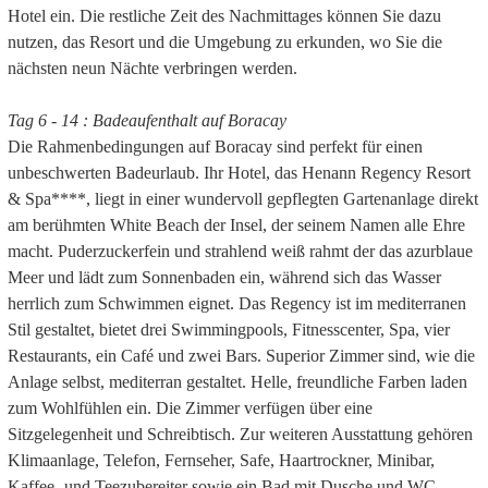
Hotel ein. Die restliche Zeit des Nachmittages können Sie dazu
nutzen, das Resort und die Umgebung zu erkunden, wo Sie die
nächsten neun Nächte verbringen werden.
Tag 6 - 14 : Badeaufenthalt auf Boracay
Die Rahmenbedingungen auf Boracay sind perfekt für einen
unbeschwerten Badeurlaub. Ihr Hotel, das Henann Regency Resort
& Spa****, liegt in einer wundervoll gepflegten Gartenanlage direkt
am berühmten White Beach der Insel, der seinem Namen alle Ehre
macht. Puderzuckerfein und strahlend weiß rahmt der das azurblaue
Meer und lädt zum Sonnenbaden ein, während sich das Wasser
herrlich zum Schwimmen eignet. Das Regency ist im mediterranen
Stil gestaltet, bietet drei Swimmingpools, Fitnesscenter, Spa, vier
Restaurants, ein Café und zwei Bars. Superior Zimmer sind, wie die
Anlage selbst, mediterran gestaltet. Helle, freundliche Farben laden
zum Wohlfühlen ein. Die Zimmer verfügen über eine
Sitzgelegenheit und Schreibtisch. Zur weiteren Ausstattung gehören
Klimaanlage, Telefon, Fernseher, Safe, Haartrockner, Minibar,
Kaffee- und Teezubereiter sowie ein Bad mit Dusche und WC.